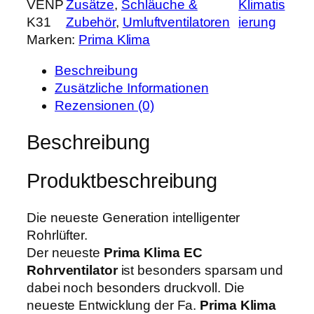
VENP
Zusätze
, 
Schläuche &
Klimatis
i
e
i
K31
Zubehör
, 
Umluftventilatoren
ierung
m
r
s
Marken:
Prima Klima
a
P
i
K
r
s
Beschreibung
l
e
t
Zusätzliche Informationen
i
i
:
Rezensionen (0)
m
s
1
a
Beschreibung
w
.
E
a
0
C
r
3
Produktbeschreibung
V
:
1
e
1
,
n
Die neueste Generation intelligenter
.
9
t
Rohrlüfter.
2
9
i
Der neueste
Prima Klima EC
9
l
Rohrventilator
ist besonders sparsam und
0
€
a
dabei noch besonders druckvoll. Die
,
.
t
neueste Entwicklung der Fa.
Prima Klima
0