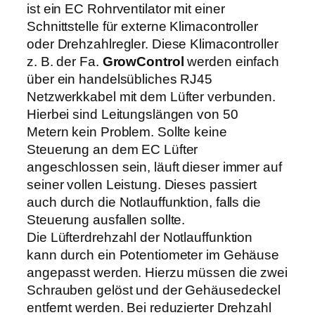
o
ist ein EC Rohrventilator mit einer
0
r
Schnittstelle für externe Klimacontroller
B
oder Drehzahlregler. Diese Klimacontroller
€
l
z. B. der Fa.
GrowControl
werden einfach
u
über ein handelsübliches RJ45
e
Netzwerkkabel mit dem Lüfter verbunden.
4
Hierbei sind Leitungslängen von 50
2
Metern kein Problem. Sollte keine
5
Steuerung an dem EC Lüfter
0
angeschlossen sein, läuft dieser immer auf
m
seiner vollen Leistung. Dieses passiert
³
auch durch die Notlauffunktion, falls die
/
Steuerung ausfallen sollte.
h
Die Lüfterdrehzahl der Notlauffunktion
3
kann durch ein Potentiometer im Gehäuse
0
angepasst werden. Hierzu müssen die zwei
0
Schrauben gelöst und der Gehäusedeckel
/
entfernt werden. Bei reduzierter Drehzahl