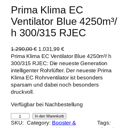
Prima Klima EC
Ventilator Blue 4250m³/
h 300/315 RJEC
U
A
1.290,00
€
1.031,99
€
r
k
Prima Klima EC Ventilator Blue 4250m³/ h
s
t
300/315 RJEC: Die neueste Generation
p
u
intelligenter Rohrlüfter. Der neueste Prima
r
e
Klima EC Rohrventilator ist besonders
ü
l
sparsam und dabei noch besonders
n
l
druckvoll.
g
e
Verfügbar bei Nachbestellung
l
r
i
P
P
In den Warenkorb
c
r
SKU:
Category:
Booster &
Tags:
r
h
e