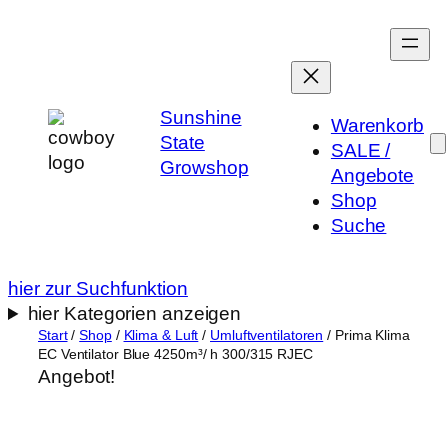
Zum
Inhalt
springen
Sunshine
Warenkorb
State
SALE /
Growshop
Angebote
Shop
Suche
hier zur Suchfunktion
hier Kategorien anzeigen
Start
/
Shop
/
Klima & Luft
/
Umluftventilatoren
/ Prima Klima
EC Ventilator Blue 4250m³/ h 300/315 RJEC
Angebot!