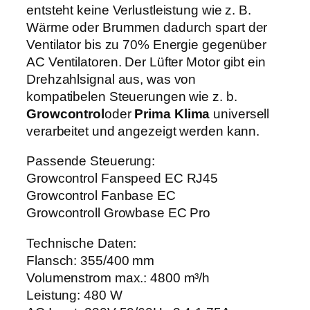
3
entsteht keine Verlustleistung wie z. B.
1
Wärme oder Brummen dadurch spart der
5
Ventilator bis zu 70% Energie gegenüber
R
AC Ventilatoren. Der Lüfter Motor gibt ein
J
Drehzahlsignal aus, was von
E
kompatibelen Steuerungen wie z. b.
C
Growcontrol
oder
Prima Klima
universell
M
verarbeitet und angezeigt werden kann.
e
Passende Steuerung:
n
Growcontrol Fanspeed EC RJ45
g
Growcontrol Fanbase EC
e
Growcontroll Growbase EC Pro
Technische Daten:
Flansch: 355/400 mm
Volumenstrom max.: 4800 m³/h
Leistung: 480 W