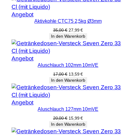
Produkt
Angebot
Aktivkohle CTC75 2,5kg Ø3mm
im
Angebot
Ursprünglicher
Aktueller
35,00
€
27,99
€
Preis
Preis
In den Warenkorb
war:
ist:
35,00 €
27,99 €.
Produkt
Angebot
Aluschlauch 102mm 10mVE
im
Angebot
Ursprünglicher
Aktueller
17,00
€
13,59
€
Preis
Preis
In den Warenkorb
war:
ist:
17,00 €
13,59 €.
Produkt
Angebot
Aluschlauch 127mm 10mVE
im
Angebot
Ursprünglicher
Aktueller
20,00
€
15,99
€
Preis
Preis
In den Warenkorb
war:
ist:
20,00 €
15,99 €.