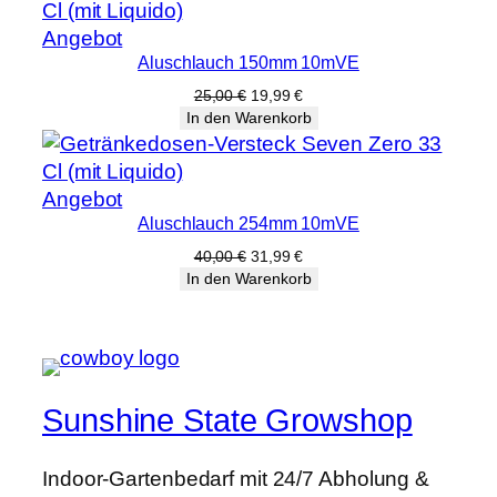
Produkt
Angebot
Aluschlauch 150mm 10mVE
im
Angebot
Ursprünglicher
Aktueller
25,00
€
19,99
€
Preis
Preis
In den Warenkorb
war:
ist:
25,00 €
19,99 €.
Produkt
Angebot
Aluschlauch 254mm 10mVE
im
Angebot
Ursprünglicher
Aktueller
40,00
€
31,99
€
Preis
Preis
In den Warenkorb
war:
ist:
40,00 €
31,99 €.
Sunshine State Growshop
Indoor-Gartenbedarf mit 24/7 Abholung &