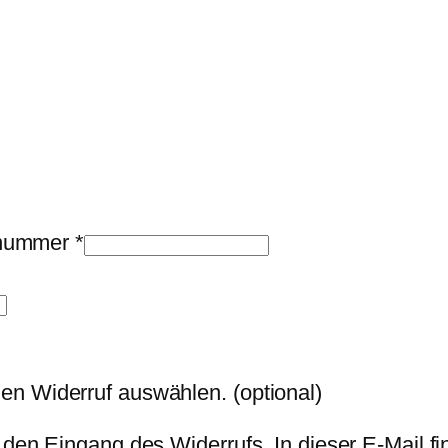
llnummer
*
den Widerruf auswählen.
(optional)
 den Eingang des Widerrufs. In dieser E-Mail fi