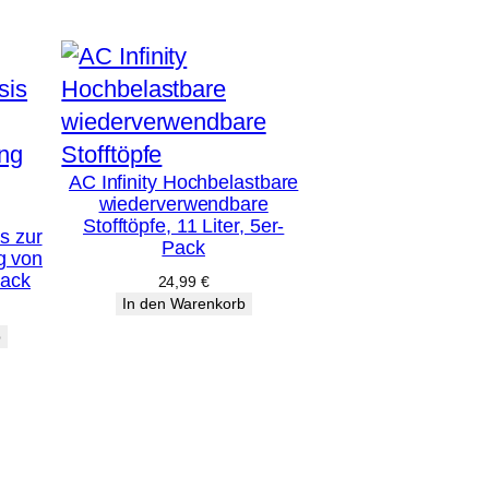
AC Infinity Hochbelastbare
wiederverwendbare
Stofftöpfe, 11 Liter, 5er-
s zur
Pack
g von
Pack
24,99
€
In den Warenkorb
b