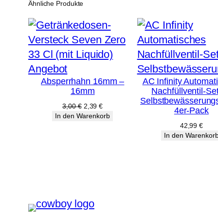
Ähnliche Produkte
Produkt
Angebot
Absperrhahn 16mm –
AC Infinity Automat
im
16mm
Nachfüllventil-Set
Angebot
Selbstbewässerungs
Ursprünglicher
Aktueller
3,00
€
2,39
€
4er-Pack
Preis
Preis
In den Warenkorb
war:
ist:
42,99
€
3,00 €
2,39 €.
In den Warenkor