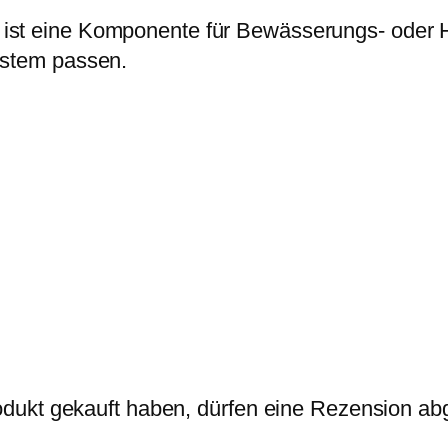
i
:
2
ist eine Komponente für Bewässerungs- oder 
s
2
0
stem passen.
w
,
m
a
3
m
r
9
-
:
3
3
€
/
,
.
4
0
"
0
A
G
€
S
c
h
dukt gekauft haben, dürfen eine Rezension ab
r