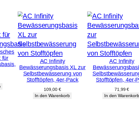
a
u
b
M
e
n
isches
 für
g
AC Infinity
AC Infinity
basis,
Bewässerungsbasis XL zur
Bewässerungsbasi
e
Selbstbewässerung von
Selbstbewässerun
Stofftöpfen, 4er-Pack
Stofftöpfen, 4er-
b
109,00
€
71,99
€
In den Warenkorb
In den Warenkor