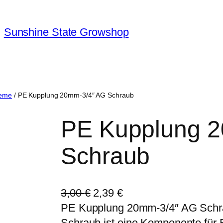
Sunshine State Growshop
teme
/ PE Kupplung 20mm-3/4″ AG Schraub
PE Kupplung 
Schraub
U
A
3,00
€
2,39
€
r
k
PE Kupplung 20mm-3/4″ AG Schr
s
t
Schraub ist eine Komponente für