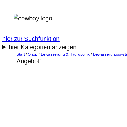
Zum
Inhalt
springen
hier zur Suchfunktion
hier Kategorien anzeigen
Start
/
Shop
/
Bewässerung & Hydroponik
/
Bewässerungssys
Angebot!