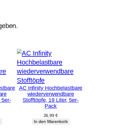
geben.
astbare
AC Infinity Hochbelastbare
are
wiederverwendbare
, 5er-
Stofftöpfe, 19 Liter, 5er-
Pack
26,99
€
b
In den Warenkorb