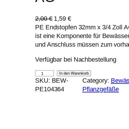
U
A
2,00
€
1,59
€
r
k
PE Endstopfen 32mm x 3/4 Zoll A
s
t
ist eine Komponente für Bewässe
p
u
und Anschluss müssen zum vorh
r
e
Verfügbar bei Nachbestellung
ü
l
n
l
P
In den Warenkorb
g
e
SKU:
BEW-
Category:
Bewäs
E
l
r
PE104364
Pflanzgefäße
E
i
P
n
c
r
d
h
e
s
e
i
t