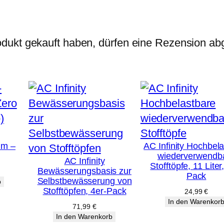
€
l
l
A
dukt gekauft haben, dürfen eine Rezension ab
G
M
e
n
g
e
mm –
AC Infinity Hochbel
wiederverwendb
AC Infinity
Stofftöpfe, 11 Liter
Bewässerungsbasis zur
licher
tueller
Pack
Selbstbewässerung von
eis
b
:
Stofftöpfen, 4er-Pack
24,99
€
39 €.
In den Warenkor
71,99
€
In den Warenkorb