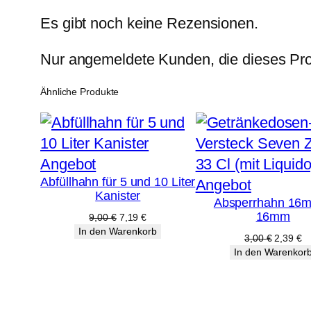
Es gibt noch keine Rezensionen.
Nur angemeldete Kunden, die dieses Pro
Ähnliche Produkte
Produkt
Angebot
Abfüllhahn für 5 und 10 Liter
im
Produkt
Angebot
Kanister
Absperrhahn 16
Angebot
im
16mm
Ursprünglicher
Aktueller
9,00
€
7,19
€
Angebot
Preis
Preis
In den Warenkorb
Ursprüng
Ak
3,00
€
2,39
€
war:
ist:
Preis
Pr
In den Warenkor
9,00 €
7,19 €.
war:
ist
3,00 €
2,