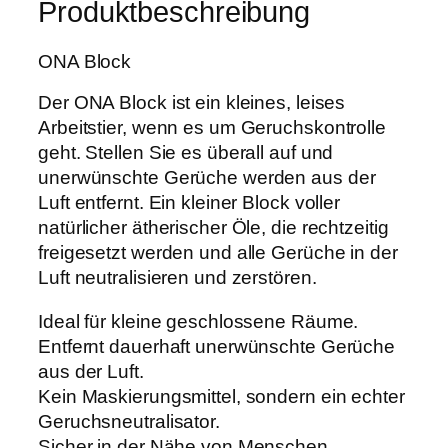
a
,
Produktbeschreibung
7
r
1
0
:
9
ONA Block
g
1
M
4
€
Der ONA Block ist ein kleines, leises
e
,
.
Arbeitstier, wenn es um Geruchskontrolle
n
0
geht. Stellen Sie es überall auf und
g
0
unerwünschte Gerüche werden aus der
e
Luft entfernt. Ein kleiner Block voller
€
natürlicher ätherischer Öle, die rechtzeitig
freigesetzt werden und alle Gerüche in der
Luft neutralisieren und zerstören.
Ideal für kleine geschlossene Räume.
Entfernt dauerhaft unerwünschte Gerüche
aus der Luft.
Kein Maskierungsmittel, sondern ein echter
Geruchsneutralisator.
Sicher in der Nähe von Menschen,