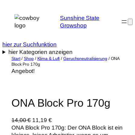
Zum
Inhalt
Sunshine State
springen
Growshop
hier zur Suchfunktion
hier Kategorien anzeigen
Start
/
Shop
/
Klima & Luft
/
Geruchsneutralisierung
/ ONA
Block Pro 170g
Angebot!
ONA Block Pro 170g
U
A
14,00
€
11,19
€
r
k
ONA Block Pro 170g: Der ONA Block ist ein
s
t