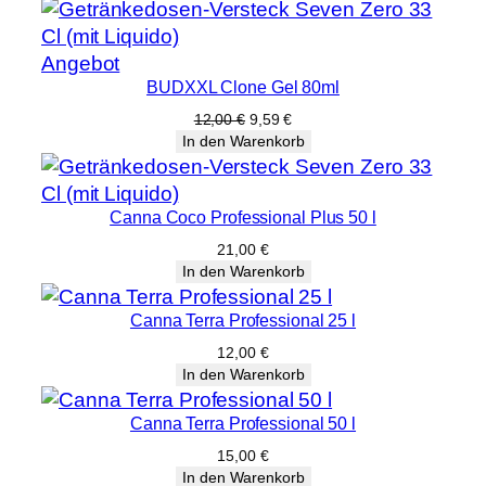
Produkt
Angebot
BUDXXL Clone Gel 80ml
im
Angebot
Ursprünglicher
Aktueller
12,00
€
9,59
€
Preis
Preis
In den Warenkorb
war:
ist:
12,00 €
9,59 €.
Canna Coco Professional Plus 50 l
21,00
€
In den Warenkorb
Canna Terra Professional 25 l
12,00
€
In den Warenkorb
Canna Terra Professional 50 l
15,00
€
In den Warenkorb