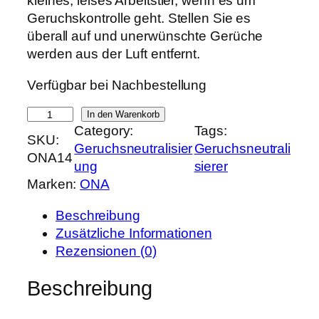
kleines, leises Arbeitstier, wenn es um
p
u
Geruchskontrolle geht. Stellen Sie es
r
e
überall auf und unerwünschte Gerüche
ü
l
werden aus der Luft entfernt.
n
l
Verfügbar bei Nachbestellung
g
e
l
r
O
In den Warenkorb
i
P
Category:
Tags:
N
SKU:
c
r
Geruchsneutralisier
Geruchsneutrali
A
ONA14
h
e
ung
sierer
B
e
i
Marken:
ONA
l
r
s
o
P
i
Beschreibung
c
r
s
Zusätzliche Informationen
k
e
t
Rezensionen (0)
P
i
:
r
Beschreibung
s
1
o
w
1
1