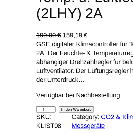
(2LHY) 2A
U
A
199,00
€
159,19
€
r
k
GSE digitaler Klimacontroller für 
s
t
2A: Der Feuchte- & Temperaturregl
p
u
abhängiger Drehzahlregler für bel
r
e
Luftventilator. Der Lüftungsregle
ü
l
der Unterdruck…
n
l
Verfügbar bei Nachbestellung
g
e
l
r
G
In den Warenkorb
i
P
SKU:
Category:
CO2 & Kli
S
c
r
KLIST08
Messgeräte
E
h
e