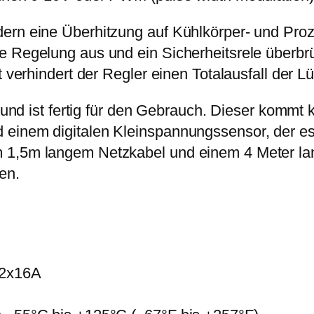
,
.
o
0
ern eine Überhitzung auf Kühlkörper- und Proze
n
0
e Regelung aus und ein Sicherheitsrele überbrü
t
t verhindert der Regler einen Totalausfall der L
r
€
o
rt und ist fertig für den Gebrauch. Dieser komm
l
 einem digitalen Kleinspannungssensor, der e
l
 1,5m langem Netzkabel und einem 4 Meter lan
e
en.
r
f
ü
r
T
 2x16A
e
m