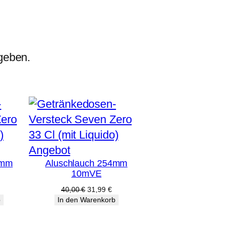
geben.
Produkt
Angebot
0mm
Aluschlauch 254mm
im
10mVE
Angebot
licher
ktueller
Ursprünglicher
Aktueller
40,00
€
31,99
€
reis
Preis
Preis
b
In den Warenkorb
st:
war:
ist:
9,99 €.
40,00 €
31,99 €.