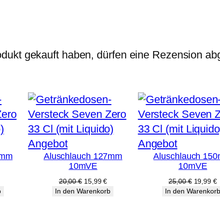
Z
u
-
,
dukt gekauft haben, dürfen eine Rezension ab
A
b
l
u
f
t
Produkt
Produkt
Angebot
Angebot
(
2mm
Aluschlauch 127mm
Aluschlauch 15
im
im
10mVE
10mVE
2
Angebot
Angebot
licher
ktueller
Ursprünglicher
Aktueller
Ursprüng
A
20,00
€
15,99
€
25,00
€
19,99
€
L
reis
Preis
Preis
Preis
P
b
In den Warenkorb
In den Warenkor
H
st:
war:
ist:
war:
i
13,59 €.
20,00 €
15,99 €.
25,00 €
1
Y