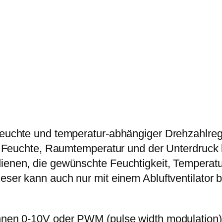
d
e
i
i
r
s
g
P
i
i
r
s
t
e
t
a
i
:
l
s
1
e
w
5
r
 feuchte und temperatur-abhängiger Drehzahlreg
a
9
K
 die Feuchte, Raumtemperatur und der Unterdruc
r
,
l
dienen, die gewünschte Feuchtigkeit, Temperat
:
1
i
ieser kann auch nur mit einem Abluftventilator 
1
9
m
9
a
9
€
c
Ihnen 0-10V oder PWM (pulse width modulation) 