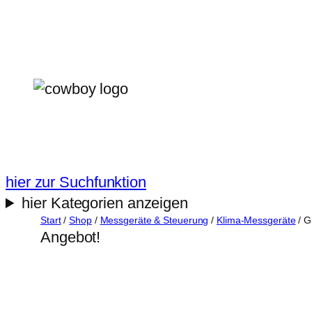
Zum
Inhalt
springen
hier zur Suchfunktion
hier Kategorien anzeigen
Start
/
Shop
/
Messgeräte & Steuerung
/
Klima-Messgeräte
/ G
Angebot!