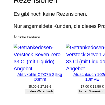
Rezensionen
Es gibt noch keine Rezensionen.
Nur angemeldete Kunden, die dieses Pro
Ähnliche Produkte
Produkt
Produkt
Angebot
Angebot
Aktivkohle CTC75 2,5kg
Aluschlauch 10
im
im
Ø3mm
10mVE
Angebot
Angebot
Ursprünglicher
Aktueller
Ursprüng
A
35,00
€
27,99
€
17,00
€
13,59
€
Preis
Preis
Preis
P
In den Warenkorb
In den Warenkor
war:
ist:
war:
i
35,00 €
27,99 €.
17,00 €