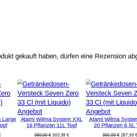
€
5
m
m
M
e
n
dukt gekauft haben, dürfen eine Rezension ab
g
e
Produkt
Produkt
Angebot
Angebot
 Large
Atami Wilma System XXL
Atami Wilma Syste
im
im
opf
16 Pflanzen 11L Topf
20 Pflanzen 6,5L 
Angebot
Angebot
licher
Aktueller
Ursprünglicher
Aktueller
Ursprüng
€
380,00
€
303,99
€
360,00
€
287,99