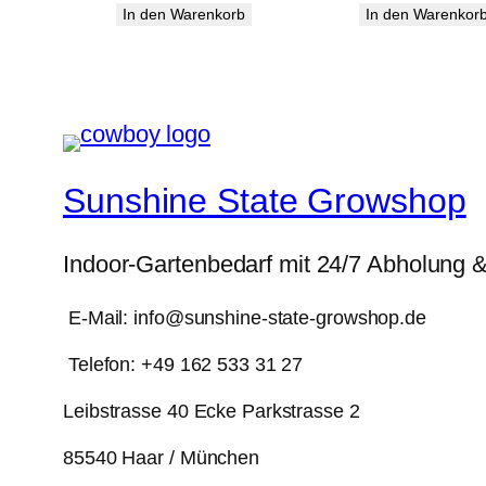
Preis
Preis
Preis
In den Warenkorb
In den Warenkor
war:
ist:
war:
2,00 €
1,59 €.
200,00 
Sunshine State Growshop
Indoor-Gartenbedarf mit 24/7 Abholung 
E-Mail: info@sunshine-state-growshop.de
Telefon: +49 162 533 31 27
Leibstrasse 40 Ecke Parkstrasse 2
85540 Haar / München