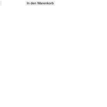
Preis
Preis
Preis
b
In den Warenkorb
ist:
war:
ist:
€
287,99 €.
560,00 €
447,99 €.