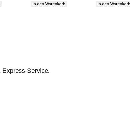
Preis
Preis
Preis
Preis
b
In den Warenkorb
In den Warenkor
ist:
war:
ist:
war:
€
159,99 €.
380,00 €
303,99 €.
360,00 
& Express-Service.