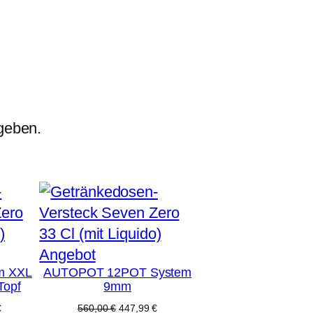
geben.
Produkt
Angebot
m XXL
AUTOPOT 12POT System
im
Topf
9mm
Angebot
licher
Aktueller
Ursprünglicher
Aktueller
€
560,00
€
447,99
€