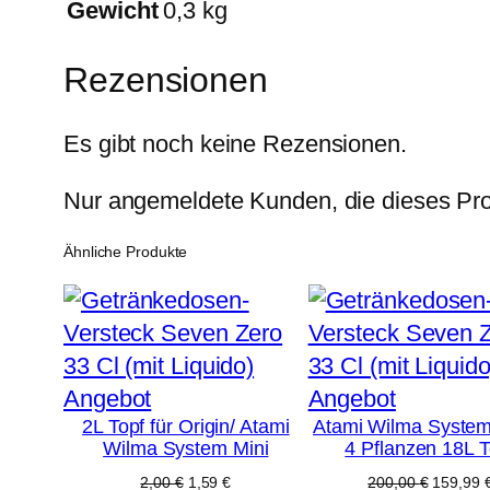
Gewicht
0,3 kg
Rezensionen
Es gibt noch keine Rezensionen.
Nur angemeldete Kunden, die dieses Pro
Ähnliche Produkte
Produkt
Produkt
Angebot
Angebot
2L Topf für Origin/ Atami
Atami Wilma System
im
im
Wilma System Mini
4 Pflanzen 18L T
Angebot
Angebot
Ursprünglicher
Aktueller
Ursprüng
2,00
€
1,59
€
200,00
€
159,99