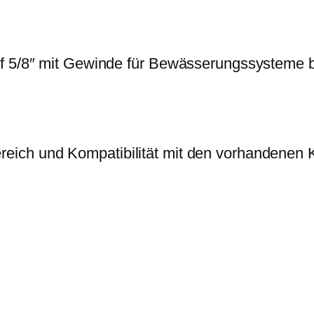
i
:
e
s
1
d
w
,
u
uf 5/8″ mit Gewinde für Bewässerungssysteme 
a
5
z
r
9
i
:
e
2
€
r
,
.
eich und Kompatibilität mit den vorhandenen
s
0
t
0
ü
c
€
k
I
G
,