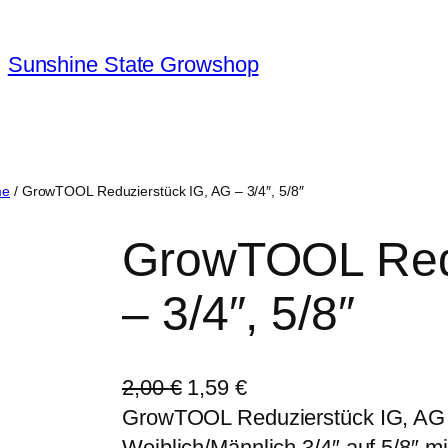
Sunshine State Growshop
me
/ GrowTOOL Reduzierstück IG, AG – 3/4″, 5/8″
GrowTOOL Redu
– 3/4″, 5/8″
U
A
2,00
€
1,59
€
r
k
GrowTOOL Reduzierstück IG, AG –
s
t
Weiblich/Männlich 3/4″ auf 5/8″ 