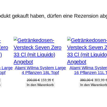
A
G
dukt gekauft haben, dürfen eine Rezension ab
–
3
/
4
"
,
5
Produkt
Produkt
Angebot
Angebot
 Large
Atami Wilma System Large
Atami Wilma Syste
/
im
im
opf
4 Pflanzen 18L Topf
16 Pflanzen 11L 
8
Angebot
Angebot
licher
Aktueller
Ursprünglicher
Aktueller
Ursprüng
€
200,00
€
159,99
€
380,00
€
303,99
"
Preis
Preis
Preis
Preis
b
In den Warenkorb
In den Warenkor
ist:
war:
ist:
war:
M
€
159,99 €.
200,00 €
159,99 €.
380,00 
e
n