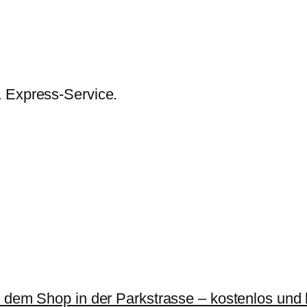
g
e
& Express-Service.
r dem Shop in der Parkstrasse – kostenlos und