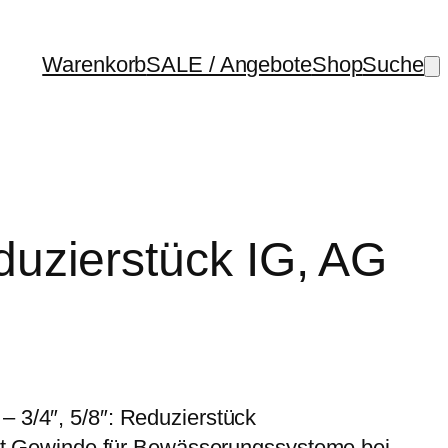
Warenkorb
SALE / Angebote
Shop
Suche
zierstück IG, AG
 3/4″, 5/8″: Reduzierstück
mit Gewinde für Bewässerungssysteme bei