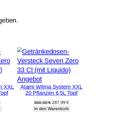
geben.
Produkt
Angebot
m XXL
Atami Wilma System XXL
im
Topf
20 Pflanzen 6,5L Topf
Angebot
licher
Aktueller
Ursprünglicher
Aktueller
€
360,00
€
287,99
€
Preis
Preis
Preis
b
In den Warenkorb
ist:
war:
ist:
€
303,99 €.
360,00 €
287,99 €.