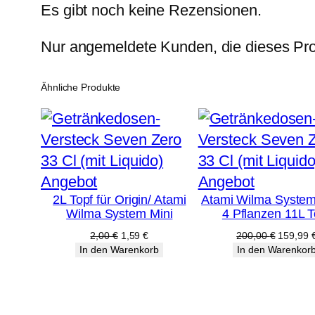
Es gibt noch keine Rezensionen.
Nur angemeldete Kunden, die dieses Pro
Ähnliche Produkte
Produkt
Produkt
Angebot
Angebot
2L Topf für Origin/ Atami
Atami Wilma System
im
im
Wilma System Mini
4 Pflanzen 11L T
Angebot
Angebot
Ursprünglicher
Aktueller
Ursprüng
2,00
€
1,59
€
200,00
€
159,99
Preis
Preis
Preis
In den Warenkorb
In den Warenkor
war:
ist:
war:
2,00 €
1,59 €.
200,00 