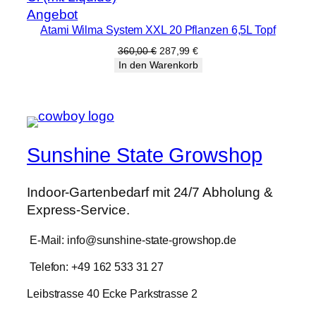
Produkt
Angebot
Atami Wilma System XXL 20 Pflanzen 6,5L Topf
im
Angebot
Ursprünglicher
Aktueller
360,00
€
287,99
€
Preis
Preis
In den Warenkorb
war:
ist:
360,00 €
287,99 €.
Sunshine State Growshop
Indoor-Gartenbedarf mit 24/7 Abholung &
Express-Service.
E-Mail: info@sunshine-state-growshop.de
Telefon: +49 162 533 31 27
Leibstrasse 40 Ecke Parkstrasse 2