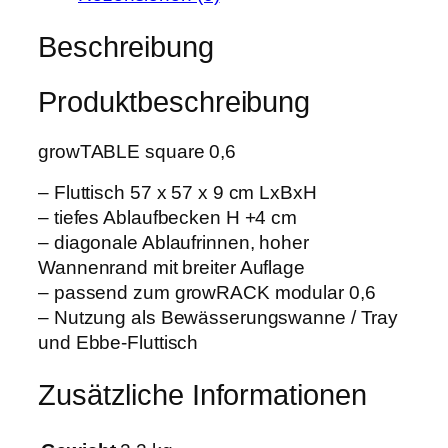
L
w
3
g
Beschreibung
a
,
r
r
1
o
:
9
Produktbeschreibung
w
7
T
9
€
growTABLE square 0,6
A
,
.
B
0
– Fluttisch 57 x 57 x 9 cm LxBxH
L
0
– tiefes Ablaufbecken H +4 cm
E
– diagonale Ablaufrinnen, hoher
s
€
Wannenrand mit breiter Auflage
q
– passend zum growRACK modular 0,6
u
– Nutzung als Bewässerungswanne / Tray
a
und Ebbe-Fluttisch
r
e
Zusätzliche Informationen
0
.