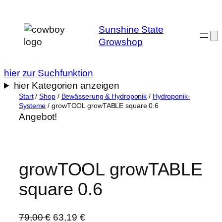
Zum
Inhalt
Sunshine State
springen
Growshop
hier zur Suchfunktion
hier Kategorien anzeigen
Start
/
Shop
/
Bewässerung & Hydroponik
/
Hydroponik-
Systeme
/ growTOOL growTABLE square 0.6
Angebot!
growTOOL growTABLE
square 0.6
U
A
79,00
€
63,19
€