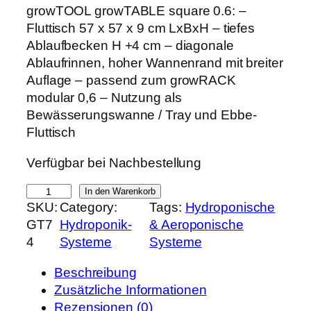
r
k
growTOOL growTABLE square 0.6: –
s
t
Fluttisch 57 x 57 x 9 cm LxBxH – tiefes
p
u
Ablaufbecken H +4 cm – diagonale
r
e
Ablaufrinnen, hoher Wannenrand mit breiter
ü
l
Auflage – passend zum growRACK
n
l
modular 0,6 – Nutzung als
g
e
Bewässerungswanne / Tray und Ebbe-
l
r
Fluttisch
i
P
Verfügbar bei Nachbestellung
c
r
h
e
g
In den Warenkorb
e
i
SKU:
Category:
Tags:
Hydroponische
r
r
s
GT7
Hydroponik-
& Aeroponische
o
P
i
4
Systeme
Systeme
w
r
s
T
e
t
Beschreibung
O
i
:
Zusätzliche Informationen
O
s
6
Rezensionen (0)