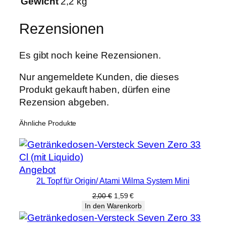
Gewicht
2,2 kg
6
M
Rezensionen
e
n
g
Es gibt noch keine Rezensionen.
e
Nur angemeldete Kunden, die dieses
Produkt gekauft haben, dürfen eine
Rezension abgeben.
Ähnliche Produkte
Produkt
Angebot
2L Topf für Origin/ Atami Wilma System Mini
im
Angebot
Ursprünglicher
Aktueller
2,00
€
1,59
€
Preis
Preis
In den Warenkorb
war:
ist:
2,00 €
1,59 €.