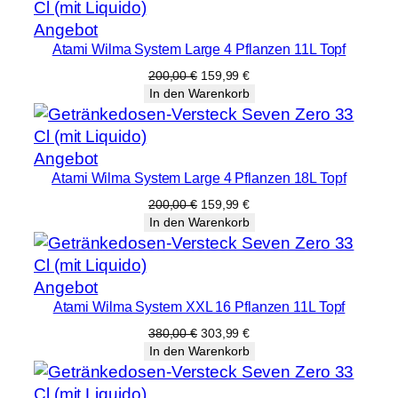
Produkt
Angebot
Atami Wilma System Large 4 Pflanzen 11L Topf
im
Angebot
Ursprünglicher
Aktueller
200,00
€
159,99
€
Preis
Preis
In den Warenkorb
war:
ist:
200,00 €
159,99 €.
Produkt
Angebot
Atami Wilma System Large 4 Pflanzen 18L Topf
im
Angebot
Ursprünglicher
Aktueller
200,00
€
159,99
€
Preis
Preis
In den Warenkorb
war:
ist:
200,00 €
159,99 €.
Produkt
Angebot
Atami Wilma System XXL 16 Pflanzen 11L Topf
im
Angebot
Ursprünglicher
Aktueller
380,00
€
303,99
€
Preis
Preis
In den Warenkorb
war:
ist:
380,00 €
303,99 €.