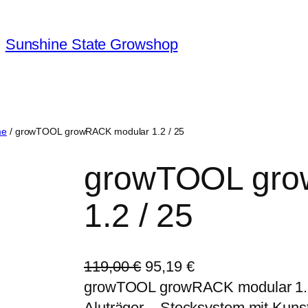
Sunshine State Growshop
me
/ growTOOL growRACK modular 1.2 / 25
growTOOL gro
1.2 / 25
U
A
119,00
€
95,19
€
r
k
growTOOL growRACK modular 1.2 / 
s
t
Aluträger – Stecksystem mit Kunst