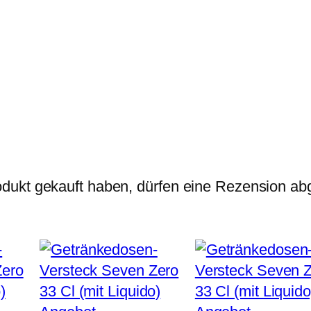
/
2
5
M
e
n
g
e
dukt gekauft haben, dürfen eine Rezension ab