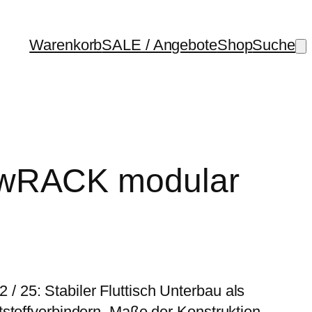
Warenkorb
SALE / Angebote
Shop
Suche
wRACK modular
25: Stabiler Fluttisch Unterbau als
stoffverbindern. Maße der Konstruktion