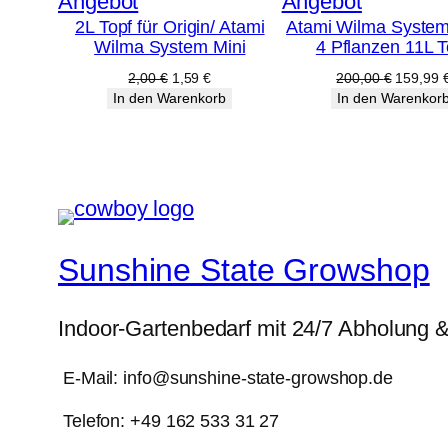
Produkt
Produkt
Angebot
Angebot
2L Topf für Origin/ Atami
Atami Wilma System
im
im
Wilma System Mini
4 Pflanzen 11L T
Angebot
Angebot
Ursprünglicher
Aktueller
Ursprüng
2,00
€
1,59
€
200,00
€
159,99
Preis
Preis
Preis
In den Warenkorb
In den Warenkor
war:
ist:
war:
2,00 €
1,59 €.
200,00 
Sunshine State Growshop
Indoor-Gartenbedarf mit 24/7 Abholung 
E-Mail: info@sunshine-state-growshop.de
Telefon: +49 162 533 31 27