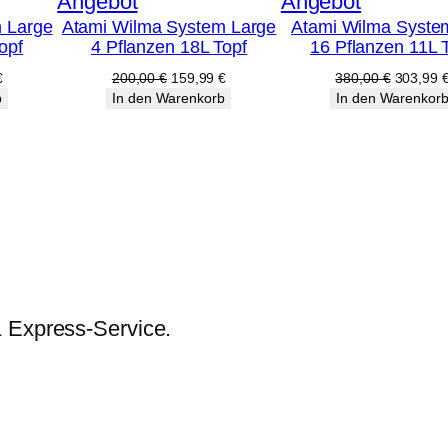
Produkt
Produkt
Angebot
Angebot
 Large
Atami Wilma System Large
Atami Wilma Syste
im
im
opf
4 Pflanzen 18L Topf
16 Pflanzen 11L 
Angebot
Angebot
licher
Aktueller
Ursprünglicher
Aktueller
Ursprüng
€
200,00
€
159,99
€
380,00
€
303,99
Preis
Preis
Preis
Preis
b
In den Warenkorb
In den Warenkor
ist:
war:
ist:
war:
€
159,99 €.
200,00 €
159,99 €.
380,00 
& Express-Service.