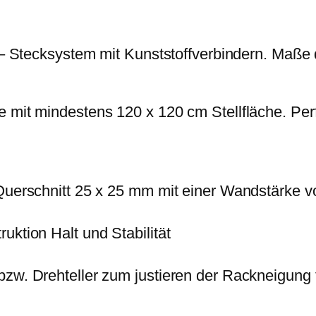
i
:
w
s
9
R
w
5
A
r – Stecksystem mit Kunststoffverbindern. Maße 
a
,
C
r
1
K
:
9
e mit mindestens 120 x 120 cm Stellfläche. Per
m
1
o
1
€
d
9
.
u
 Querschnitt 25 x 25 mm mit einer Wandstärke 
,
l
0
a
uktion Halt und Stabilität
0
r
1
bzw. Drehteller zum justieren der Rackneigung 
€
.
2