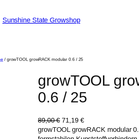
Sunshine State Growshop
me
/ growTOOL growRACK modular 0.6 / 25
growTOOL gro
0.6 / 25
U
A
89,00
€
71,19
€
r
k
growTOOL growRACK modular 0.6 /
s
t
formstabilen Kunststoffverbindern 