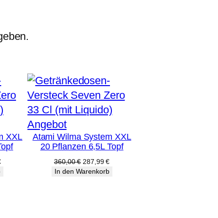
geben.
Produkt
Angebot
m XXL
Atami Wilma System XXL
im
Topf
20 Pflanzen 6,5L Topf
Angebot
licher
Aktueller
Ursprünglicher
Aktueller
€
360,00
€
287,99
€
Preis
Preis
Preis
b
In den Warenkorb
ist:
war:
ist:
€
303,99 €.
360,00 €
287,99 €.