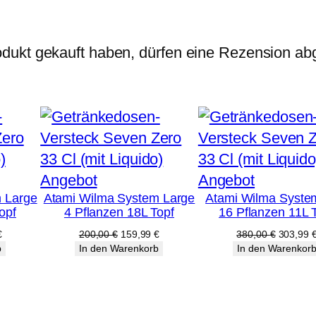
.
6
dukt gekauft haben, dürfen eine Rezension ab
/
2
5
M
e
n
Produkt
Produkt
Angebot
Angebot
g
 Large
Atami Wilma System Large
Atami Wilma Syste
im
im
e
opf
4 Pflanzen 18L Topf
16 Pflanzen 11L 
Angebot
Angebot
licher
Aktueller
Ursprünglicher
Aktueller
Ursprüng
€
200,00
€
159,99
€
380,00
€
303,99
Preis
Preis
Preis
Preis
b
In den Warenkorb
In den Warenkor
ist:
war:
ist:
war:
€
159,99 €.
200,00 €
159,99 €.
380,00 