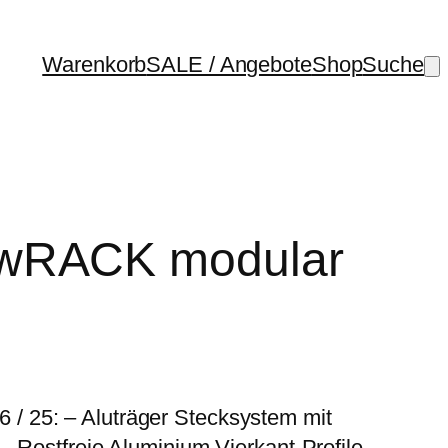
Warenkorb
SALE / Angebote
Shop
Suche
wRACK modular
 25: – Aluträger Stecksystem mit
– Rostfreie Aluminium Vierkant-Profile