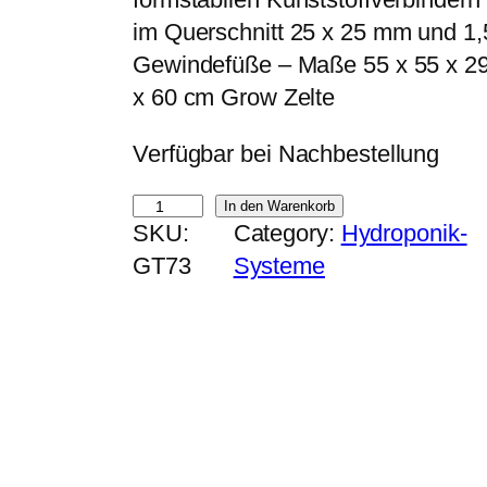
p
u
im Querschnitt 25 x 25 mm und 1,
r
e
Gewindefüße – Maße 55 x 55 x 29 
ü
l
x 60 cm Grow Zelte
n
l
Verfügbar bei Nachbestellung
g
e
l
r
g
In den Warenkorb
i
P
SKU:
Category:
Hydroponik-
r
c
r
GT73
Systeme
o
h
e
w
e
i
T
r
s
O
P
i
O
r
s
L
e
t
g