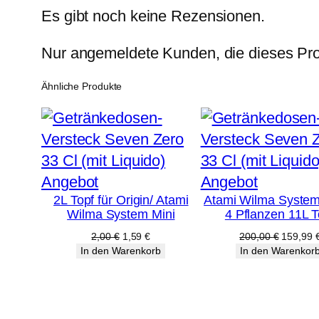
Es gibt noch keine Rezensionen.
Nur angemeldete Kunden, die dieses Pro
Ähnliche Produkte
Produkt
Produkt
Angebot
Angebot
2L Topf für Origin/ Atami
Atami Wilma System
im
im
Wilma System Mini
4 Pflanzen 11L T
Angebot
Angebot
Ursprünglicher
Aktueller
Ursprüng
2,00
€
1,59
€
200,00
€
159,99
Preis
Preis
Preis
In den Warenkorb
In den Warenkor
war:
ist:
war:
2,00 €
1,59 €.
200,00 