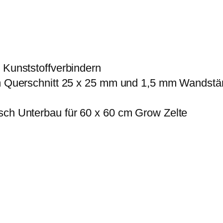
i
:
r
s
7
o
w
1
w
a
,
R
r
1
A
 Kunststoffverbindern
:
9
C
 im Querschnitt 25 x 25 mm und 1,5 mm Wandstä
8
K
9
€
m
sch Unterbau für 60 x 60 cm Grow Zelte
,
.
o
0
d
0
u
l
€
a
r
0