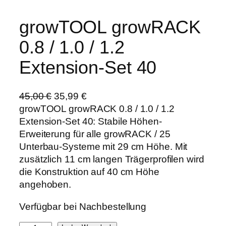
growTOOL growRACK
0.8 / 1.0 / 1.2
Extension-Set 40
U
A
45,00
€
35,99
€
r
k
growTOOL growRACK 0.8 / 1.0 / 1.2
s
t
Extension-Set 40: Stabile Höhen-
p
u
Erweiterung für alle growRACK / 25
r
e
Unterbau-Systeme mit 29 cm Höhe. Mit
ü
l
zusätzlich 11 cm langen Trägerprofilen wird
n
l
die Konstruktion auf 40 cm Höhe
g
e
angehoben.
l
r
Verfügbar bei Nachbestellung
i
P
c
r