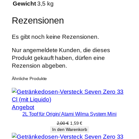
-
Gewicht
3,5 kg
S
e
Rezensionen
t
4
Es gibt noch keine Rezensionen.
0
M
Nur angemeldete Kunden, die dieses
e
Produkt gekauft haben, dürfen eine
n
Rezension abgeben.
g
Ähnliche Produkte
e
Produkt
Angebot
2L Topf für Origin/ Atami Wilma System Mini
im
Angebot
Ursprünglicher
Aktueller
2,00
€
1,59
€
Preis
Preis
In den Warenkorb
war:
ist: