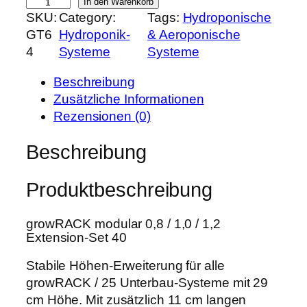
g
In den Warenkorb
h
e
SKU:
Category:
Tags:
Hydroponische
r
e
i
GT6
Hydroponik-
& Aeroponische
o
r
s
4
Systeme
Systeme
w
P
i
T
r
s
Beschreibung
O
e
t
Zusätzliche Informationen
O
i
:
Rezensionen (0)
L
s
3
g
Beschreibung
w
5
r
a
,
o
r
9
Produktbeschreibung
w
:
9
R
4
growRACK modular 0,8 / 1,0 / 1,2
A
5
€
Extension-Set 40
C
,
.
K
Stabile Höhen-Erweiterung für alle
0
0
growRACK / 25 Unterbau-Systeme mit 29
0
.
cm Höhe. Mit zusätzlich 11 cm langen