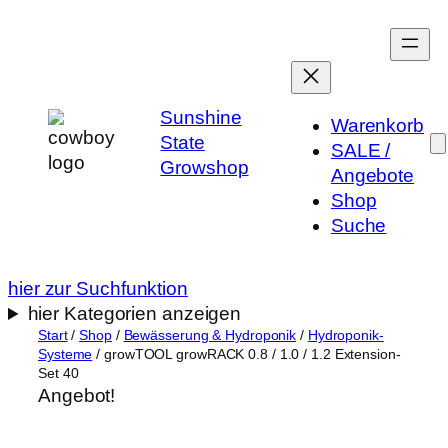
Zum
Inhalt
springen
Sunshine
Warenkorb
State
SALE /
Growshop
Angebote
Shop
Suche
hier zur Suchfunktion
hier Kategorien anzeigen
Start
/
Shop
/
Bewässerung & Hydroponik
/
Hydroponik-
Systeme
/ growTOOL growRACK 0.8 / 1.0 / 1.2 Extension-
Set 40
Angebot!