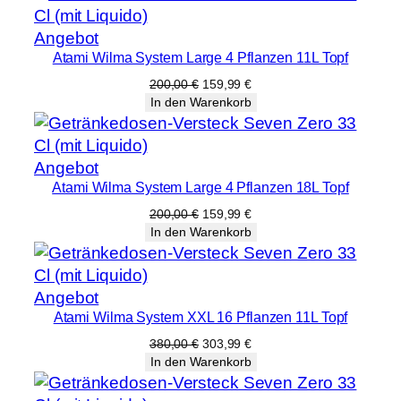
2,00 €
1,59 €.
Produkt
Angebot
Atami Wilma System Large 4 Pflanzen 11L Topf
im
Angebot
Ursprünglicher
Aktueller
200,00
€
159,99
€
Preis
Preis
In den Warenkorb
war:
ist:
200,00 €
159,99 €.
Produkt
Angebot
Atami Wilma System Large 4 Pflanzen 18L Topf
im
Angebot
Ursprünglicher
Aktueller
200,00
€
159,99
€
Preis
Preis
In den Warenkorb
war:
ist:
200,00 €
159,99 €.
Produkt
Angebot
Atami Wilma System XXL 16 Pflanzen 11L Topf
im
Angebot
Ursprünglicher
Aktueller
380,00
€
303,99
€
Preis
Preis
In den Warenkorb
war:
ist:
380,00 €
303,99 €.