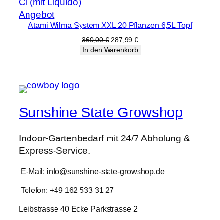
Produkt
Angebot
Atami Wilma System XXL 20 Pflanzen 6,5L Topf
im
Angebot
Ursprünglicher
Aktueller
360,00
€
287,99
€
Preis
Preis
In den Warenkorb
war:
ist:
360,00 €
287,99 €.
Sunshine State Growshop
Indoor-Gartenbedarf mit 24/7 Abholung &
Express-Service.
E-Mail: info@sunshine-state-growshop.de
Telefon: +49 162 533 31 27
Leibstrasse 40 Ecke Parkstrasse 2