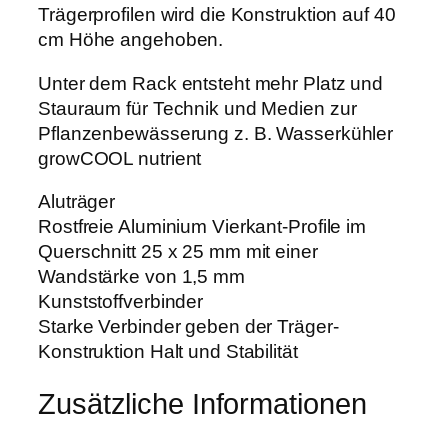
8
Trägerprofilen wird die Konstruktion auf 40
€
/
cm Höhe angehoben.
1
.
Unter dem Rack entsteht mehr Platz und
0
Stauraum für Technik und Medien zur
/
Pflanzenbewässerung z. B. Wasserkühler
1
growCOOL nutrient
.
Aluträger
2
Rostfreie Aluminium Vierkant-Profile im
E
Querschnitt 25 x 25 mm mit einer
x
Wandstärke von 1,5 mm
t
Kunststoffverbinder
e
Starke Verbinder geben der Träger-
n
Konstruktion Halt und Stabilität
s
i
Zusätzliche Informationen
o
n