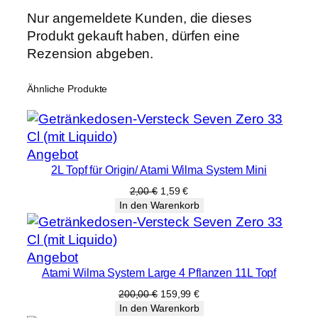
Nur angemeldete Kunden, die dieses
Produkt gekauft haben, dürfen eine
Rezension abgeben.
Ähnliche Produkte
Produkt
Angebot
2L Topf für Origin/ Atami Wilma System Mini
im
Angebot
Ursprünglicher
Aktueller
2,00
€
1,59
€
Preis
Preis
In den Warenkorb
war:
ist:
2,00 €
1,59 €.
Produkt
Angebot
Atami Wilma System Large 4 Pflanzen 11L Topf
im
Angebot
Ursprünglicher
Aktueller
200,00
€
159,99
€
Preis
Preis
In den Warenkorb