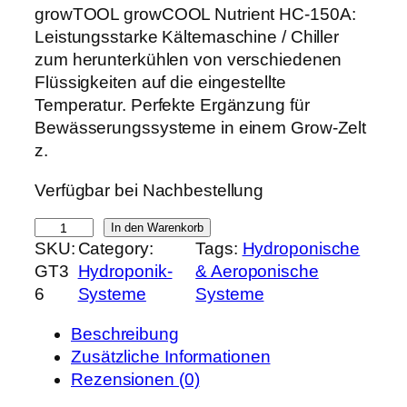
r
k
growTOOL growCOOL Nutrient HC-150A:
s
t
Leistungsstarke Kältemaschine / Chiller
p
u
zum herunterkühlen von verschiedenen
r
e
Flüssigkeiten auf die eingestellte
ü
l
Temperatur. Perfekte Ergänzung für
n
l
Bewässerungssysteme in einem Grow-Zelt
g
e
z.
l
r
Verfügbar bei Nachbestellung
i
P
c
r
g
In den Warenkorb
h
e
SKU:
Category:
Tags:
Hydroponische
r
e
i
GT3
Hydroponik-
& Aeroponische
o
r
s
6
Systeme
Systeme
w
P
i
T
r
s
Beschreibung
O
e
t
Zusätzliche Informationen
O
i
:
Rezensionen (0)
L
s
4