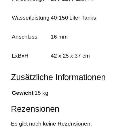
-
1
5
Wasserleistung
40-150 Liter Tanks
0
A
Anschluss
16 mm
M
e
n
LxBxH
42 x 25 x 37 cm
g
e
Zusätzliche Informationen
Gewicht
15 kg
Rezensionen
Es gibt noch keine Rezensionen.