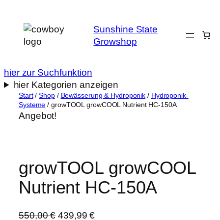
Zum
Inhalt
Sunshine State
springen
Growshop
hier zur Suchfunktion
hier Kategorien anzeigen
Start
/
Shop
/
Bewässerung & Hydroponik
/
Hydroponik-
Systeme
/ growTOOL growCOOL Nutrient HC-150A
Angebot!
growTOOL growCOOL
Nutrient HC-150A
U
A
550,00
€
439,99
€