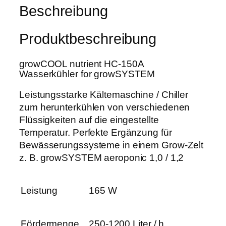
g
Beschreibung
w
3
r
a
9
o
r
,
Produktbeschreibung
w
:
9
C
5
9
growCOOL nutrient HC-150A
O
5
Wasserkühler for growSYSTEM
O
0
€
L
Leistungsstarke Kältemaschine / Chiller
,
.
N
zum herunterkühlen von verschiedenen
0
u
Flüssigkeiten auf die eingestellte
0
t
Temperatur. Perfekte Ergänzung für
r
Bewässerungssysteme in einem Grow-Zelt
€
i
z. B. growSYSTEM aeroponic 1,0 / 1,2
e
n
Leistung
165 W
t
H
C
Fördermenge
250-1200 Liter / h