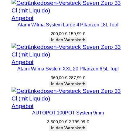
war:
ist:
200,00 €
159,99 €.
Produkt
Angebot
Atami Wilma System Large 4 Pflanzen 18L Topf
im
Angebot
Ursprünglicher
Aktueller
200,00
€
159,99
€
Preis
Preis
In den Warenkorb
war:
ist:
200,00 €
159,99 €.
Produkt
Angebot
Atami Wilma System XXL 20 Pflanzen 6,5L Topf
im
Angebot
Ursprünglicher
Aktueller
360,00
€
287,99
€
Preis
Preis
In den Warenkorb
war:
ist:
360,00 €
287,99 €.
Produkt
Angebot
AUTOPOT 100POT System 9mm
im
Angebot
Ursprünglicher
Aktueller
3.500,00
€
2.799,99
€
Preis
Preis
In den Warenkorb
war:
ist: