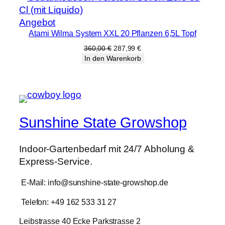
380,00 €
303,99 €.
Produkt
Angebot
Atami Wilma System XXL 20 Pflanzen 6,5L Topf
im
Angebot
Ursprünglicher
Aktueller
360,00
€
287,99
€
Preis
Preis
In den Warenkorb
war:
ist:
360,00 €
287,99 €.
Sunshine State Growshop
Indoor-Gartenbedarf mit 24/7 Abholung &
Express-Service.
E-Mail: info@sunshine-state-growshop.de
Telefon: +49 162 533 31 27
Leibstrasse 40 Ecke Parkstrasse 2