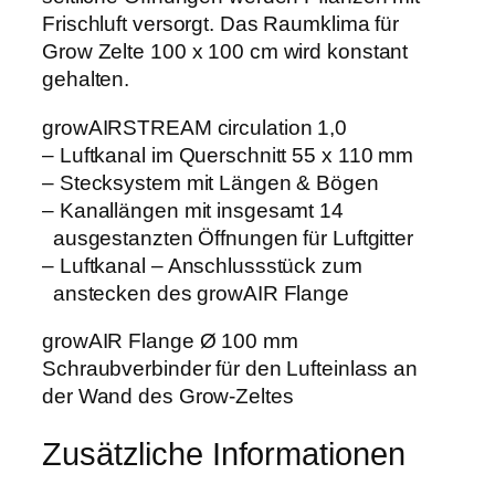
c
Frischluft versorgt. Das Raumklima für
u
Grow Zelte 100 x 100 cm wird konstant
l
gehalten.
a
growAIRSTREAM circulation 1,0
t
– Luftkanal im Querschnitt 55 x 110 mm
i
– Stecksystem mit Längen & Bögen
o
– Kanallängen mit insgesamt 14
n
ausgestanzten Öffnungen für Luftgitter
1
– Luftkanal – Anschlussstück zum
.
anstecken des growAIR Flange
0
M
growAIR Flange Ø 100 mm
e
Schraubverbinder für den Lufteinlass an
n
der Wand des Grow-Zeltes
g
e
Zusätzliche Informationen