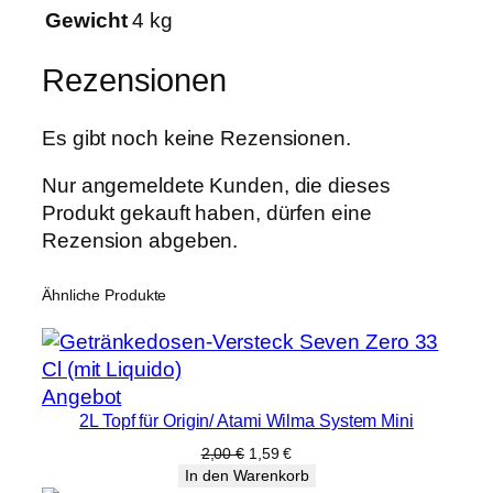
Gewicht
4 kg
Rezensionen
Es gibt noch keine Rezensionen.
Nur angemeldete Kunden, die dieses
Produkt gekauft haben, dürfen eine
Rezension abgeben.
Ähnliche Produkte
Produkt
Angebot
2L Topf für Origin/ Atami Wilma System Mini
im
Angebot
Ursprünglicher
Aktueller
2,00
€
1,59
€
Preis
Preis
In den Warenkorb