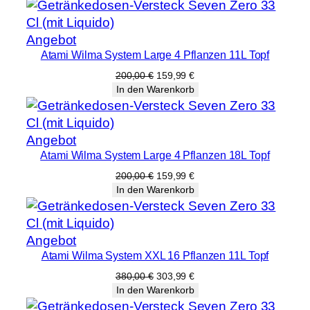
war:
ist:
2,00 €
1,59 €.
Produkt
Angebot
Atami Wilma System Large 4 Pflanzen 11L Topf
im
Angebot
Ursprünglicher
Aktueller
200,00
€
159,99
€
Preis
Preis
In den Warenkorb
war:
ist:
200,00 €
159,99 €.
Produkt
Angebot
Atami Wilma System Large 4 Pflanzen 18L Topf
im
Angebot
Ursprünglicher
Aktueller
200,00
€
159,99
€
Preis
Preis
In den Warenkorb
war:
ist:
200,00 €
159,99 €.
Produkt
Angebot
Atami Wilma System XXL 16 Pflanzen 11L Topf
im
Angebot
Ursprünglicher
Aktueller
380,00
€
303,99
€
Preis
Preis
In den Warenkorb
war:
ist: