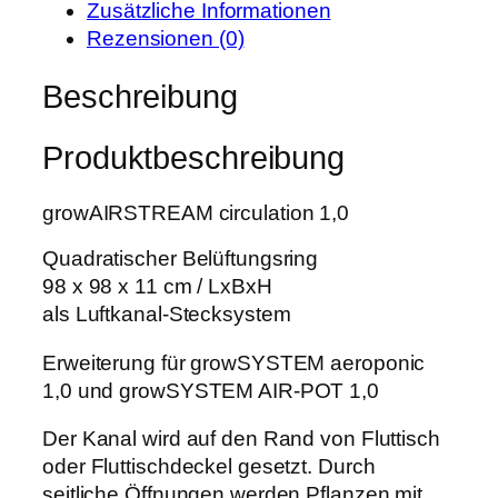
i
:
Zusätzliche Informationen
O
s
1
Rezensionen (0)
L
w
1
g
Beschreibung
a
9
r
r
,
o
:
9
Produktbeschreibung
w
1
9
A
5
growAIRSTREAM circulation 1,0
I
0
€
R
,
.
Quadratischer Belüftungsring
S
0
98 x 98 x 11 cm / LxBxH
T
0
als Luftkanal-Stecksystem
R
E
Erweiterung für growSYSTEM aeroponic
€
A
1,0 und growSYSTEM AIR-POT 1,0
M
c
Der Kanal wird auf den Rand von Fluttisch
i
oder Fluttischdeckel gesetzt. Durch
r
seitliche Öffnungen werden Pflanzen mit