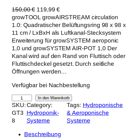
U
A
150,00
€
119,99
€
r
k
growTOOL growAIRSTREAM circulation
s
t
1.0: Quadratischer Belüftungsring 98 x 98 x
p
u
11 cm / LxBxH als Luftkanal-Stecksystem
r
e
Erweiterung für growSYSTEM aeroponic
ü
l
1,0 und growSYSTEM AIR-POT 1,0 Der
n
l
Kanal wird auf den Rand von Fluttisch oder
g
e
Fluttischdeckel gesetzt. Durch seitliche
l
r
Öffnungen werden…
i
P
Verfügbar bei Nachbestellung
c
r
h
e
g
In den Warenkorb
e
i
SKU:
Category:
Tags:
Hydroponische
r
r
s
GT3
Hydroponik-
& Aeroponische
o
P
i
8
Systeme
Systeme
w
r
s
T
e
t
Beschreibung
O