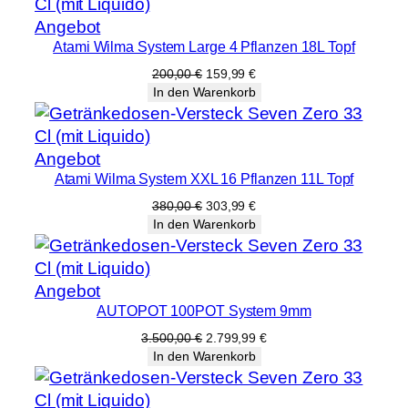
Produkt
Angebot
Atami Wilma System Large 4 Pflanzen 18L Topf
im
Angebot
Ursprünglicher
Aktueller
200,00
€
159,99
€
Preis
Preis
In den Warenkorb
war:
ist:
200,00 €
159,99 €.
Produkt
Angebot
Atami Wilma System XXL 16 Pflanzen 11L Topf
im
Angebot
Ursprünglicher
Aktueller
380,00
€
303,99
€
Preis
Preis
In den Warenkorb
war:
ist:
380,00 €
303,99 €.
Produkt
Angebot
AUTOPOT 100POT System 9mm
im
Angebot
Ursprünglicher
Aktueller
3.500,00
€
2.799,99
€
Preis
Preis
In den Warenkorb
war:
ist:
3.500,00 €
2.799,99 €.