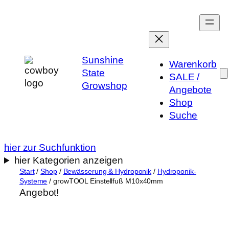
Zum
Inhalt
springen
Sunshine
Warenkorb
State
SALE /
Growshop
Angebote
Shop
Suche
hier zur Suchfunktion
hier Kategorien anzeigen
Start
/
Shop
/
Bewässerung & Hydroponik
/
Hydroponik-
Systeme
/ growTOOL Einstellfuß M10x40mm
Angebot!