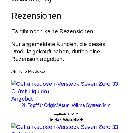
4
0
Rezensionen
m
m
Es gibt noch keine Rezensionen.
M
e
Nur angemeldete Kunden, die dieses
n
Produkt gekauft haben, dürfen eine
g
Rezension abgeben.
e
Ähnliche Produkte
Produkt
Angebot
2L Topf für Origin/ Atami Wilma System Mini
im
Angebot
Ursprünglicher
Aktueller
2,00
€
1,59
€
Preis
Preis
In den Warenkorb
war:
ist:
2,00 €
1,59 €.