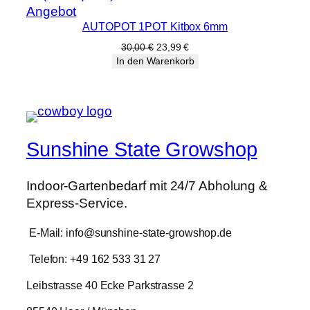
Produkt
Angebot
AUTOPOT 1POT Kitbox 6mm
im
Angebot
Ursprünglicher
Aktueller
30,00
€
23,99
€
Preis
Preis
In den Warenkorb
war:
ist:
30,00 €
23,99 €.
Sunshine State Growshop
Indoor-Gartenbedarf mit 24/7 Abholung &
Express-Service.
E-Mail: info@sunshine-state-growshop.de
Telefon: +49 162 533 31 27
Leibstrasse 40 Ecke Parkstrasse 2