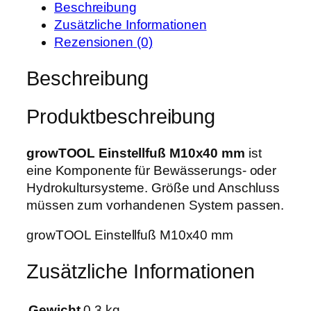
r
s
Beschreibung
O
P
i
Zusätzliche Informationen
O
r
s
Rezensionen (0)
L
e
t
E
Beschreibung
i
:
i
s
3
n
w
,
Produktbeschreibung
s
a
1
t
r
9
e
growTOOL Einstellfuß M10x40 mm
ist
:
l
eine Komponente für Bewässerungs- oder
3
€
l
Hydrokultursysteme. Größe und Anschluss
,
.
f
müssen zum vorhandenen System passen.
9
u
9
growTOOL Einstellfuß M10x40 mm
ß
M
€
Zusätzliche Informationen
1
0
x
Gewicht
0,3 kg