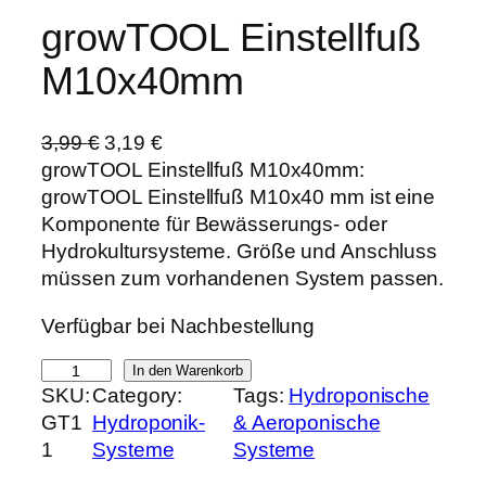
growTOOL Einstellfuß
M10x40mm
U
A
3,99
€
3,19
€
r
k
growTOOL Einstellfuß M10x40mm:
s
t
growTOOL Einstellfuß M10x40 mm ist eine
p
u
Komponente für Bewässerungs- oder
r
e
Hydrokultursysteme. Größe und Anschluss
ü
l
müssen zum vorhandenen System passen.
n
l
Verfügbar bei Nachbestellung
g
e
l
r
g
In den Warenkorb
i
P
SKU:
Category:
Tags:
Hydroponische
r
c
r
GT1
Hydroponik-
& Aeroponische
o
h
e
1
Systeme
Systeme
w
e
i
T