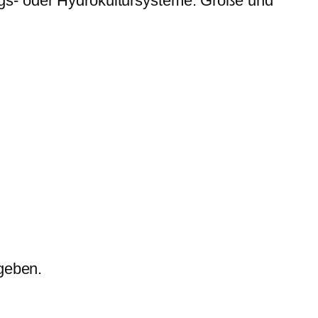
gs- oder Hydrokultursysteme. Größe und
geben.