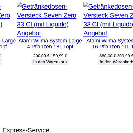
.
T
r
o
Produkt
Produkt
Angebot
Angebot
p
 Large
Atami Wilma System Large
Atami Wilma Syste
im
im
opf
4 Pflanzen 18L Topf
16 Pflanzen 11L 
f
Angebot
Angebot
licher
Aktueller
Ursprünglicher
Aktueller
Ursprüng
€
200,00
€
159,99
€
380,00
€
303,99
e
Preis
Preis
Preis
Preis
b
In den Warenkorb
In den Warenkor
r
ist:
war:
ist:
war:
€
159,99 €.
200,00 €
159,99 €.
380,00 
s
t
a
b
M
e
n
& Express-Service.