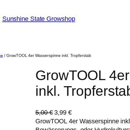
Sunshine State Growshop
me
/ GrowTOOL 4er Wasserspinne inkl. Tropferstab
GrowTOOL 4er
inkl. Tropfersta
U
A
5,00
€
3,99
€
r
k
GrowTOOL 4er Wasserspinne inkl. 
s
t
Bewässerungs- oder Hydrokulturs