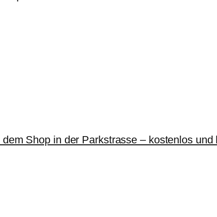
g
e
r dem Shop in der Parkstrasse – kostenlos und