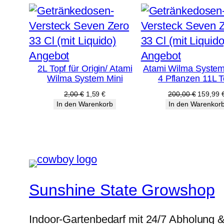
Produkt
Produkt
Angebot
Angebot
2L Topf für Origin/ Atami
Atami Wilma System
im
im
Wilma System Mini
4 Pflanzen 11L T
Angebot
Angebot
Ursprünglicher
Aktueller
Ursprüng
2,00
€
1,59
€
200,00
€
159,99
Preis
Preis
Preis
In den Warenkorb
In den Warenkor
war:
ist:
war:
2,00 €
1,59 €.
200,00 
Sunshine State Growshop
Indoor-Gartenbedarf mit 24/7 Abholung 