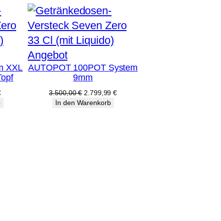
Produkt
Angebot
m XXL
AUTOPOT 100POT System
im
Topf
9mm
Angebot
licher
Aktueller
Ursprünglicher
Aktueller
€
3.500,00
€
2.799,99
€
Preis
Preis
Preis
b
In den Warenkorb
ist:
war:
ist:
€
303,99 €.
3.500,00 €
2.799,99 €.