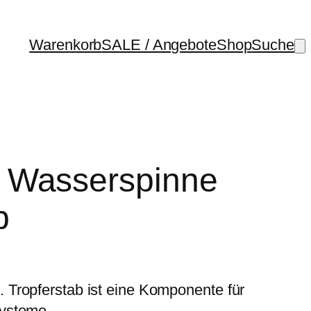
Warenkorb
SALE / Angebote
Shop
Suche
 Wasserspinne
b
Tropferstab ist eine Komponente für
ysteme.