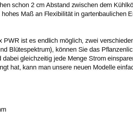
eichen schon 2 cm Abstand zwischen dem Kühlk
n
n hohes Maß an Flexibilität in gartenbauliche
g
e
 PWR ist es endlich möglich, zwei verschieden
d Blütespektrum), können Sie das Pflanzenlicht
d dabei gleichzeitig jede Menge Strom einspa
ngt hat, kann man unsere neuen Modelle einfa
mm