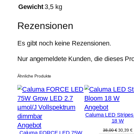
Gewicht
3,5 kg
Rezensionen
Es gibt noch keine Rezensionen.
Nur angemeldete Kunden, die dieses Pro
Ähnliche Produkte
Produkt
Angebot
Caluma LED Stripes
im
18 W
Produkt
Angebot
Angebot
Ursprüng
A
38,00
€
30,39
€
Caluma FORCE LED 75W
im