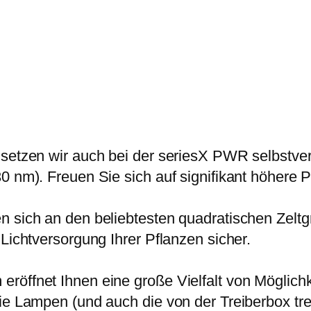
w
7
n
a
1
G
r
,
C
:
1
x
3
9
-
3
4
9
€
P
,
.
 setzen wir auch bei der seriesX PWR selbstver
W
0
0 nm). Freuen Sie sich auf signifikant höhere 
R
0
1
n sich an den beliebtesten quadratischen Zeltg
6
€
Lichtversorgung Ihrer Pflanzen sicher.
0
W
eröffnet Ihnen eine große Vielfalt von Möglic
M
ie Lampen (und auch die von der Treiberbox tren
e