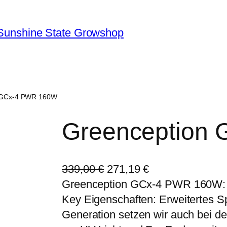
Sunshine State Growshop
n GCx-4 PWR 160W
Greenception
U
A
339,00
€
271,19
€
r
k
Greenception GCx-4 PWR 160W: 
s
t
Key Eigenschaften: Erweitertes S
p
u
Generation setzen wir auch bei de