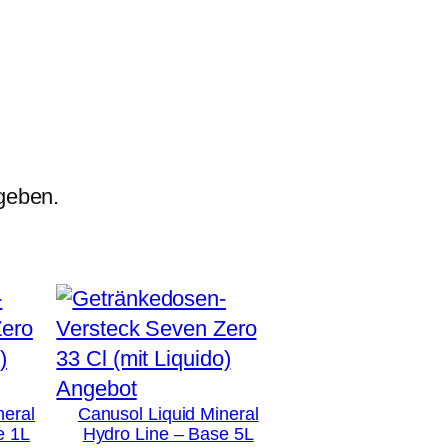
geben.
Produkt
Angebot
neral
Canusol Liquid Mineral
im
e 1L
Hydro Line – Base 5L
Angebot