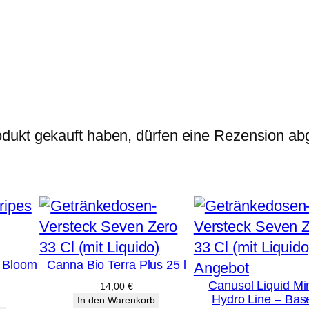
dukt gekauft haben, dürfen eine Rezension ab
 Bloom
Canna Bio Terra Plus 25 l
Produkt
Angebot
Canusol Liquid Mi
im
14,00
€
Hydro Line – Bas
licher
ktueller
In den Warenkorb
Angebot