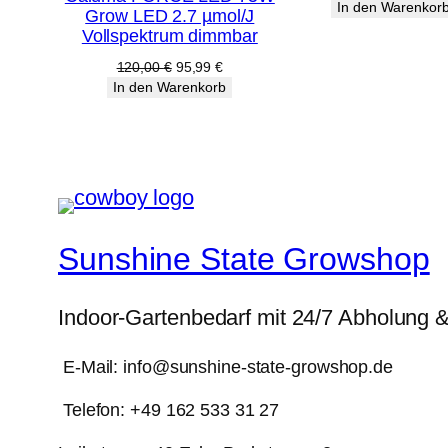
Preis
P
In den Warenkor
Grow LED 2.7 µmol/J
war:
i
Angebot
Vollspektrum dimmbar
38,00 €
Ursprünglicher
Aktueller
120,00
€
95,99
€
Preis
Preis
In den Warenkorb
war:
ist:
120,00 €
95,99 €.
Sunshine State Growshop
Indoor-Gartenbedarf mit 24/7 Abholung 
E-Mail: info@sunshine-state-growshop.de
Telefon: +49 162 533 31 27