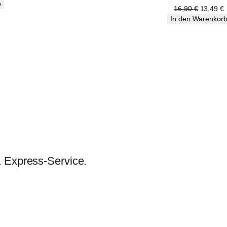
reis
b
Ursprüng
A
16,90
€
13,49
€
st:
Preis
P
In den Warenkor
30,39 €.
war:
i
16,90 €
1
& Express-Service.