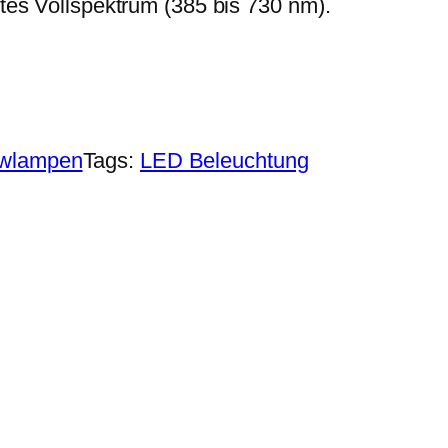
tes Vollspektrum (385 bis 730 nm).
wlampen
Tags:
LED Beleuchtung