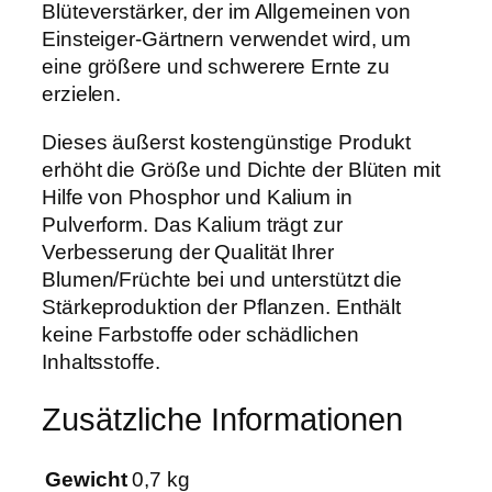
Blüteverstärker, der im Allgemeinen von
5
Einsteiger-Gärtnern verwendet wird, um
0
eine größere und schwerere Ernte zu
0
erzielen.
g
M
Dieses äußerst kostengünstige Produkt
e
erhöht die Größe und Dichte der Blüten mit
n
Hilfe von Phosphor und Kalium in
g
Pulverform. Das Kalium trägt zur
e
Verbesserung der Qualität Ihrer
Blumen/Früchte bei und unterstützt die
Stärkeproduktion der Pflanzen. Enthält
keine Farbstoffe oder schädlichen
Inhaltsstoffe.
Zusätzliche Informationen
Gewicht
0,7 kg