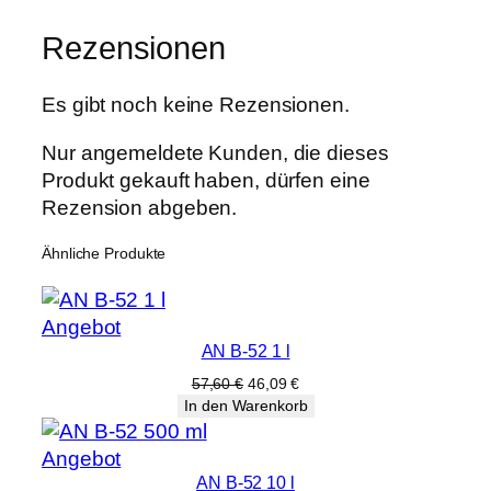
Rezensionen
Es gibt noch keine Rezensionen.
Nur angemeldete Kunden, die dieses
Produkt gekauft haben, dürfen eine
Rezension abgeben.
Ähnliche Produkte
Produkt
Angebot
AN B-52 1 l
im
Angebot
Ursprünglicher
Aktueller
57,60
€
46,09
€
Preis
Preis
In den Warenkorb
war:
ist:
57,60 €
46,09 €.
Produkt
Angebot
AN B-52 10 l
im