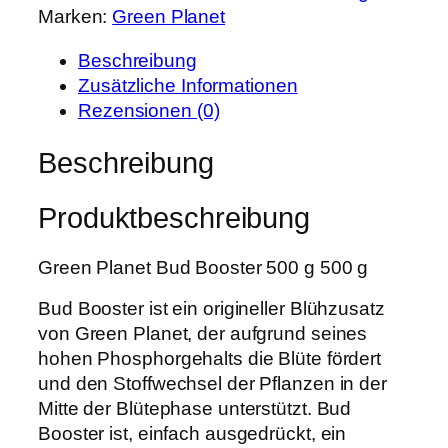
P
i
Marken:
Green Planet
e
r
s
n
e
t
Beschreibung
P
i
:
Zusätzliche Informationen
l
s
3
Rezensionen (0)
a
w
2
n
Beschreibung
a
,
e
r
4
t
:
9
Produktbeschreibung
B
4
u
0
€
Green Planet Bud Booster 500 g 500 g
d
,
.
B
6
Bud Booster ist ein origineller Blühzusatz
o
0
von Green Planet, der aufgrund seines
o
hohen Phosphorgehalts die Blüte fördert
s
€
und den Stoffwechsel der Pflanzen in der
t
Mitte der Blütephase unterstützt. Bud
e
Booster ist, einfach ausgedrückt, ein
r