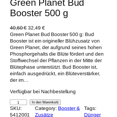
Green Planet Bud
Booster 500 g
U
A
40,60
€
32,49
€
r
k
Green Planet Bud Booster 500 g: Bud
s
t
Booster ist ein origineller Blühzusatz von
p
u
Green Planet, der aufgrund seines hohen
r
e
Phosphorgehalts die Blüte fördert und den
ü
l
Stoffwechsel der Pflanzen in der Mitte der
n
l
Blütephase unterstützt. Bud Booster ist,
g
e
einfach ausgedrückt, ein Blüteverstärker,
l
r
der im…
i
P
Verfügbar bei Nachbestellung
c
r
h
e
G
In den Warenkorb
e
i
SKU:
Category:
Booster &
Tags:
r
r
s
5412001
Zusätze
Dünger
e