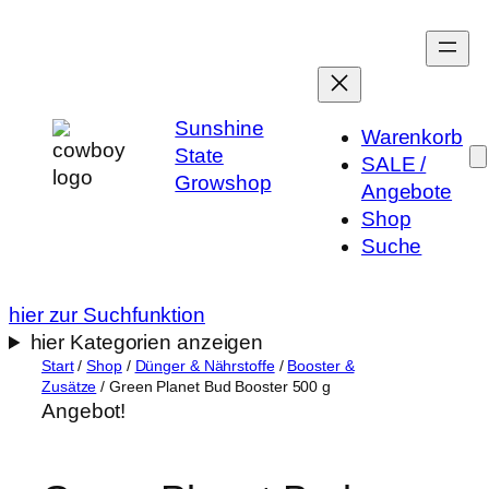
Zum
Inhalt
springen
Sunshine
Warenkorb
State
SALE /
Growshop
Angebote
Shop
Suche
hier zur Suchfunktion
hier Kategorien anzeigen
Start
/
Shop
/
Dünger & Nährstoffe
/
Booster &
Zusätze
/ Green Planet Bud Booster 500 g
Angebot!