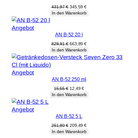
Angebot
Ursprünglicher
Aktueller
431,97
€
345,59
€
Preis
Preis
In den Warenkorb
war:
ist:
431,97 €
345,59 €.
Produkt
Angebot
AN B-52 20 l
im
Angebot
Ursprünglicher
Aktueller
829,91
€
663,89
€
Preis
Preis
In den Warenkorb
war:
ist:
829,91 €
663,89 €.
Produkt
Angebot
AN B-52 250 ml
im
Angebot
Ursprünglicher
Aktueller
15,55
€
12,49
€
Preis
Preis
In den Warenkorb
war:
ist:
15,55 €
12,49 €.
Produkt
Angebot
AN B-52 5 L
im
Angebot
Ursprünglicher
Aktueller
261,80
€
209,49
€
Preis
Preis
In den Warenkorb
war:
ist: