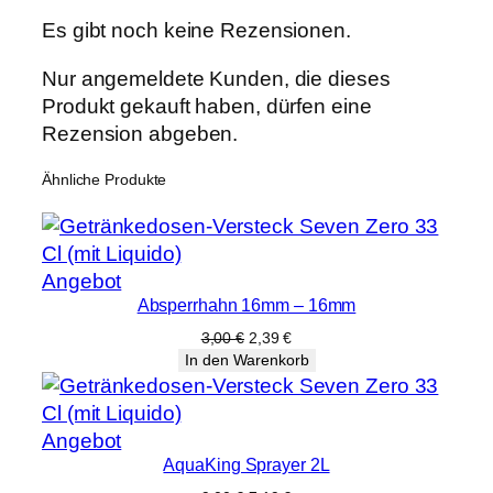
e
Es gibt noch keine Rezensionen.
Nur angemeldete Kunden, die dieses
Produkt gekauft haben, dürfen eine
Rezension abgeben.
Ähnliche Produkte
Produkt
Angebot
Absperrhahn 16mm – 16mm
im
Angebot
Ursprünglicher
Aktueller
3,00
€
2,39
€
Preis
Preis
In den Warenkorb
war:
ist:
3,00 €
2,39 €.
Produkt
Angebot
AquaKing Sprayer 2L
im