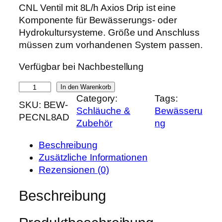
r
k
CNL Ventil mit 8L/h Axios Drip ist eine
s
t
Komponente für Bewässerungs- oder
p
u
Hydrokultursysteme. Größe und Anschluss
r
e
müssen zum vorhandenen System passen.
ü
l
Verfügbar bei Nachbestellung
n
l
g
e
C
In den Warenkorb
l
r
Category:
Tags:
N
SKU:
BEW-
i
P
Schläuche &
Bewässeru
L
PECNL8AD
c
r
Zubehör
ng
V
h
e
e
e
i
Beschreibung
n
r
s
Zusätzliche Informationen
t
P
i
Rezensionen (0)
i
r
s
l
Beschreibung
e
t
m
i
:
i
s
0