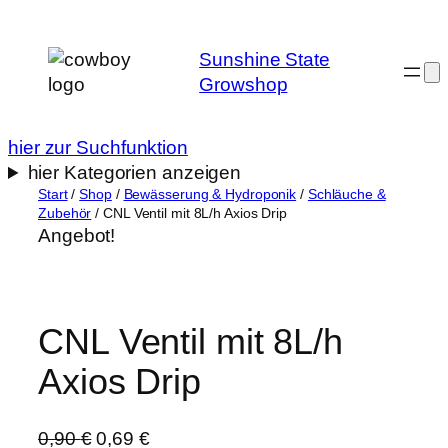
Zum
Inhalt
Sunshine State
springen
Growshop
hier zur Suchfunktion
hier Kategorien anzeigen
Start
/
Shop
/
Bewässerung & Hydroponik
/
Schläuche &
Zubehör
/ CNL Ventil mit 8L/h Axios Drip
Angebot!
CNL Ventil mit 8L/h
Axios Drip
U
A
0,90
€
0,69
€