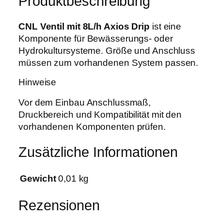
Produktbeschreibung
t
w
,
8
a
6
L
CNL Ventil mit 8L/h Axios Drip
ist eine
r
9
/
Komponente für Bewässerungs- oder
:
h
Hydrokultursysteme. Größe und Anschluss
0
€
A
müssen zum vorhandenen System passen.
,
.
x
9
Hinweise
i
0
o
Vor dem Einbau Anschlussmaß,
s
Druckbereich und Kompatibilität mit den
€
D
vorhandenen Komponenten prüfen.
r
i
Zusätzliche Informationen
p
M
Gewicht
0,01 kg
e
n
Rezensionen
g