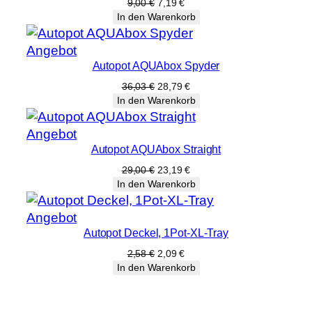
Angebot
Ursprünglicher
Aktueller
9,00
€
7,19
€
Preis
Preis
In den Warenkorb
war:
ist:
9,00 €
7,19 €.
Produkt
Angebot
Autopot AQUAbox Spyder
im
Angebot
Ursprünglicher
Aktueller
36,03
€
28,79
€
Preis
Preis
In den Warenkorb
war:
ist:
36,03 €
28,79 €.
Produkt
Angebot
Autopot AQUAbox Straight
im
Angebot
Ursprünglicher
Aktueller
29,00
€
23,19
€
Preis
Preis
In den Warenkorb
war:
ist:
29,00 €
23,19 €.
Produkt
Angebot
Autopot Deckel, 1Pot-XL-Tray
im
Angebot
Ursprünglicher
Aktueller
2,58
€
2,09
€
Preis
Preis
In den Warenkorb
war:
ist:
2,58 €
2,09 €.