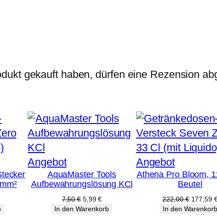
0
t
i
€
s
c
h
dukt gekauft haben, dürfen eine Rezension ab
V
E
M
e
n
g
Produkt
Produkt
Angebot
Angebot
e
Stecker
AquaMaster Tools
Athena Pro Bloom, 1
im
im
5mm²
Aufbewahrungslösung KCl
Beutel
Angebot
Angebot
licher
tueller
Ursprünglicher
Aktueller
Ursprüng
7,50
€
5,99
€
222,00
€
177,59
eis
Preis
Preis
Preis
b
In den Warenkorb
In den Warenkor