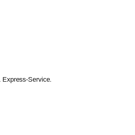
:
war:
ist:
war:
99 €.
7,50 €
5,99 €.
222,00 
& Express-Service.