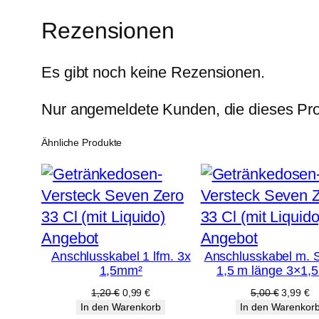
Rezensionen
Es gibt noch keine Rezensionen.
Nur angemeldete Kunden, die dieses Pro
Ähnliche Produkte
Produkt
Produkt
Angebot
Angebot
Anschlusskabel 1 lfm. 3x
Anschlusskabel m. 
im
im
1,5mm²
1,5 m länge 3×1,
Angebot
Angebot
Ursprünglicher
Aktueller
Ursprüng
Ak
1,20
€
0,99
€
5,00
€
3,99
€
Preis
Preis
Preis
Pr
In den Warenkorb
In den Warenkor