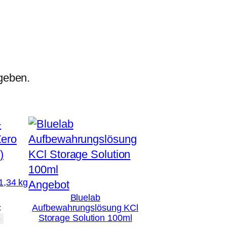
geben.
1,34 kg
Produkt
Angebot
Bluelab
im
Aufbewahrungslösung KCl
licher
Aktueller
€
Angebot
Storage Solution 100ml
Preis
b