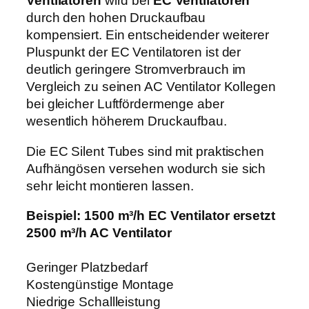
Ventilatoren
wird bei
EC Ventilatoren
M
durch den hohen Druckaufbau
e
kompensiert. Ein entscheidender weiterer
n
Pluspunkt der EC Ventilatoren ist der
g
deutlich geringere Stromverbrauch im
e
Vergleich zu seinen AC Ventilator Kollegen
bei gleicher Luftfördermenge aber
wesentlich höherem Druckaufbau.
Die EC Silent Tubes sind mit praktischen
Aufhängösen versehen wodurch sie sich
sehr leicht montieren lassen.
Beispiel: 1500 m³/h EC Ventilator ersetzt
2500 m³/h AC Ventilator
Geringer Platzbedarf
Kostengünstige Montage
Niedrige Schallleistung