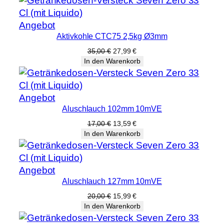
79,00 €
63,19 €.
Produkt
Angebot
Aktivkohle CTC75 2,5kg Ø3mm
im
Angebot
Ursprünglicher
Aktueller
35,00
€
27,99
€
Preis
Preis
In den Warenkorb
war:
ist:
35,00 €
27,99 €.
Produkt
Angebot
Aluschlauch 102mm 10mVE
im
Angebot
Ursprünglicher
Aktueller
17,00
€
13,59
€
Preis
Preis
In den Warenkorb
war:
ist:
17,00 €
13,59 €.
Produkt
Angebot
Aluschlauch 127mm 10mVE
im
Angebot
Ursprünglicher
Aktueller
20,00
€
15,99
€
Preis
Preis
In den Warenkorb
war:
ist: