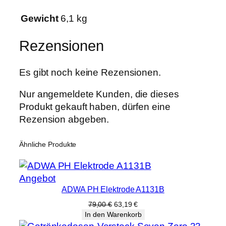
Gewicht
6,1 kg
Rezensionen
Es gibt noch keine Rezensionen.
Nur angemeldete Kunden, die dieses
Produkt gekauft haben, dürfen eine
Rezension abgeben.
Ähnliche Produkte
Produkt
Angebot
ADWA PH Elektrode A1131B
im
Angebot
Ursprünglicher
Aktueller
79,00
€
63,19
€
Preis
Preis
In den Warenkorb
war:
ist: