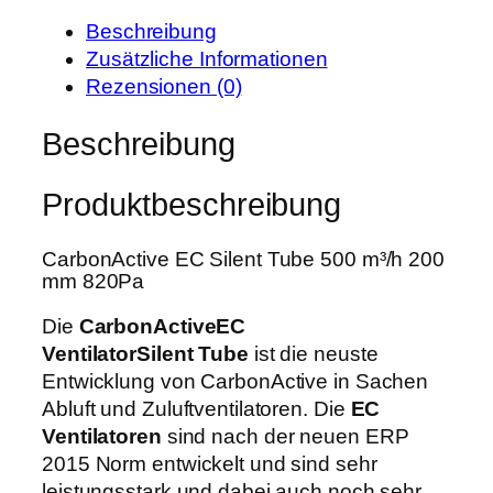
e
t
n
i
:
Beschreibung
A
s
4
Zusätzliche Informationen
c
w
3
Rezensionen (0)
t
a
9
i
Beschreibung
r
,
v
:
9
e
5
9
Produktbeschreibung
E
5
C
0
€
CarbonActive EC Silent Tube 500 m³/h 200
S
,
.
mm 820Pa
i
0
l
Die
CarbonActive
EC
0
e
Ventilator
Silent Tube
ist die neuste
n
Entwicklung von CarbonActive in Sachen
€
t
Abluft und Zuluftventilatoren. Die
EC
T
Ventilatoren
sind nach der neuen ERP
u
2015 Norm entwickelt und sind sehr
b
leistungsstark und dabei auch noch sehr