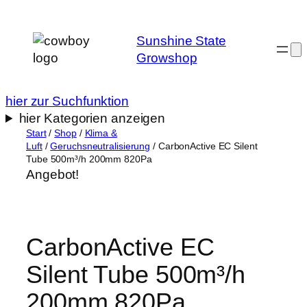
Zum
Inhalt
Sunshine State
springen
Growshop
hier zur Suchfunktion
hier Kategorien anzeigen
Start
/
Shop
/
Klima &
Luft
/
Geruchsneutralisierung
/ CarbonActive EC Silent
Tube 500m³/h 200mm 820Pa
Angebot!
CarbonActive EC
Silent Tube 500m³/h
200mm 820Pa