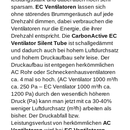
e
sparsam.
EC Ventilatoren
lassen sich
5
ohne störendes Brummgeräusch auf jede
0
Drehzahl dimmen, dabei verbrauchen die
0
Ventilatoren nur die Energie, die ihrer
m
Drehzahl entspricht. Die
CarbonActive EC
³
Ventilator Silent Tube
ist schallgedämmt
/
und dadurch auch bei hohem Luftdurchsatz
h
und hohem Druckaufbau sehr leise. Der
2
Druckaufbau ist entgegen herkömmlichen
0
AC Rohr oder Schneckenhausventilatoren
0
ca. 4 mal so hoch. (AC Ventilator 1000 m³/h
m
ca. 250 Pa – EC Ventilator 1000 m³/h ca.
m
1200 Pa) durch den wesentlich höheren
8
Druck (Pa) kann man jetzt mit ca 30-40%
2
weniger Luftdurchsatz (m³/h) arbeiten als
0
bisher. Der Druckabfall bzw.
P
Leistungsverlust von herkömmlichen
AC
a