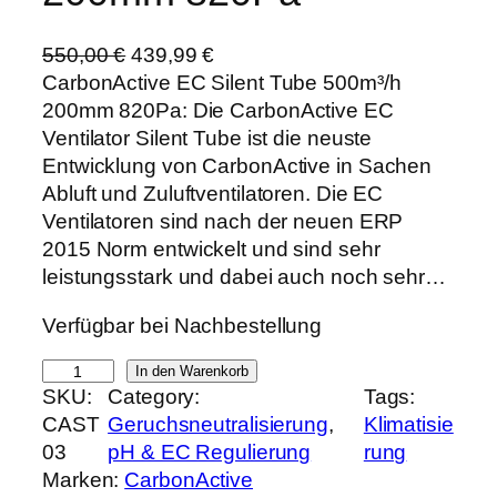
U
A
550,00
€
439,99
€
r
k
CarbonActive EC Silent Tube 500m³/h
s
t
200mm 820Pa: Die CarbonActive EC
p
u
Ventilator Silent Tube ist die neuste
r
e
Entwicklung von CarbonActive in Sachen
ü
l
Abluft und Zuluftventilatoren. Die EC
n
l
Ventilatoren sind nach der neuen ERP
g
e
2015 Norm entwickelt und sind sehr
l
r
leistungsstark und dabei auch noch sehr…
i
P
Verfügbar bei Nachbestellung
c
r
h
e
C
In den Warenkorb
e
i
SKU:
Category:
Tags:
a
r
s
CAST
Geruchsneutralisierung
, 
Klimatisie
r
P
i
03
pH & EC Regulierung
rung
b
r
s
Marken:
CarbonActive
o