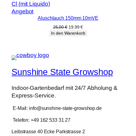
20,00 €
15,99 €.
Produkt
Angebot
Aluschlauch 150mm 10mVE
im
Angebot
Ursprünglicher
Aktueller
25,00
€
19,99
€
Preis
Preis
In den Warenkorb
war:
ist:
25,00 €
19,99 €.
Sunshine State Growshop
Indoor-Gartenbedarf mit 24/7 Abholung &
Express-Service.
E-Mail: info@sunshine-state-growshop.de
Telefon: +49 162 533 31 27
Leibstrasse 40 Ecke Parkstrasse 2