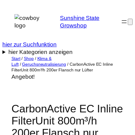
Zum
Inhalt
Sunshine State
springen
Growshop
hier zur Suchfunktion
hier Kategorien anzeigen
Start
/
Shop
/
Klima &
Luft
/
Geruchsneutralisierung
/ CarbonActive EC Inline
FilterUnit 800m³/h 200er Flansch nur Lüfter
Angebot!
CarbonActive EC Inline
FilterUnit 800m³/h
200er Flansch nur