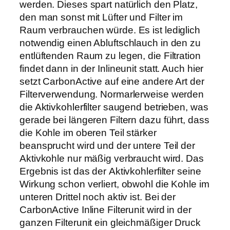
l
werden. Dieses spart natürlich den Platz,
t
den man sonst mit Lüfter und Filter im
e
Raum verbrauchen würde. Es ist lediglich
r
notwendig einen Abluftschlauch in den zu
U
entlüftenden Raum zu legen, die Filtration
n
findet dann in der Inlineunit statt. Auch hier
i
setzt CarbonActive auf eine andere Art der
t
Filterverwendung. Normarlerweise werden
8
die Aktivkohlerfilter saugend betrieben, was
0
gerade bei längeren Filtern dazu führt, dass
0
die Kohle im oberen Teil stärker
m
beansprucht wird und der untere Teil der
³
Aktivkohle nur mäßig verbraucht wird. Das
/
Ergebnis ist das der Aktivkohlerfilter seine
h
Wirkung schon verliert, obwohl die Kohle im
2
unteren Drittel noch aktiv ist. Bei der
0
CarbonActive Inline Filterunit wird in der
0
ganzen Filterunit ein gleichmäßiger Druck