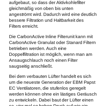
e
aufgebaut, so dass der Aktivkohlefilter
r
gleichmäßig von oben bis unten
F
angeströmt wird. Dadurch wird eine deutlich
l
bessere Filtration und Haltbarkeit des
a
Filters erreicht.
n
Die CarbonActive Inline Filterunit kann mit
s
CarbonActive Granulat oder Stanard Filtern
c
betrieben werden. Auch eine
h
Doppelfiltration ist möglich, wenn man am
n
Ansaugschlauch noch einen Filter
u
saugseitig anschließt.
r
L
Bei dem verbauten Lüfter handelt es sich
ü
um die neueste Generation der EBM Papst
f
EC Ventilatoren, die stufenlos geregelt
t
werden können ohne ein lästiges Geräusch
e
zu entwickeln. Dabei baut der Lüfter einen
r
ca. vier mal so hohen Druck auf wie ein