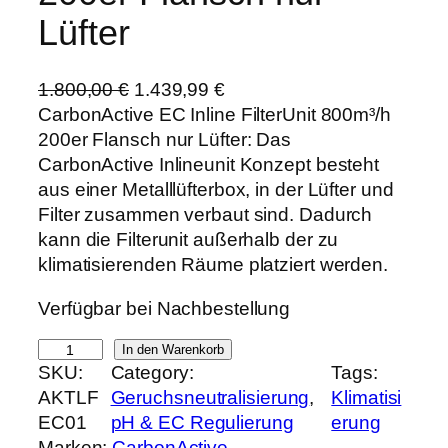
Lüfter
U
A
1.800,00
€
1.439,99
€
r
k
CarbonActive EC Inline FilterUnit 800m³/h
s
t
200er Flansch nur Lüfter: Das
p
u
CarbonActive Inlineunit Konzept besteht
r
e
aus einer Metalllüfterbox, in der Lüfter und
ü
l
Filter zusammen verbaut sind. Dadurch
n
l
kann die Filterunit außerhalb der zu
g
e
klimatisierenden Räume platziert werden.
l
r
Verfügbar bei Nachbestellung
i
P
c
r
C
In den Warenkorb
h
e
SKU:
Category:
Tags:
a
e
i
AKTLF
Geruchsneutralisierung
, 
Klimatisi
r
r
s
EC01
pH & EC Regulierung
erung
b
P
i
Marken:
CarbonActive