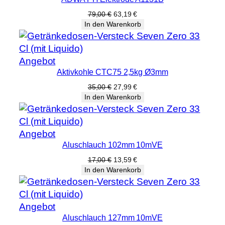
im
Angebot
Ursprünglicher
Aktueller
79,00
€
63,19
€
Preis
Preis
In den Warenkorb
war:
ist:
79,00 €
63,19 €.
Produkt
Angebot
Aktivkohle CTC75 2,5kg Ø3mm
im
Angebot
Ursprünglicher
Aktueller
35,00
€
27,99
€
Preis
Preis
In den Warenkorb
war:
ist:
35,00 €
27,99 €.
Produkt
Angebot
Aluschlauch 102mm 10mVE
im
Angebot
Ursprünglicher
Aktueller
17,00
€
13,59
€
Preis
Preis
In den Warenkorb
war:
ist:
17,00 €
13,59 €.
Produkt
Angebot
Aluschlauch 127mm 10mVE
im