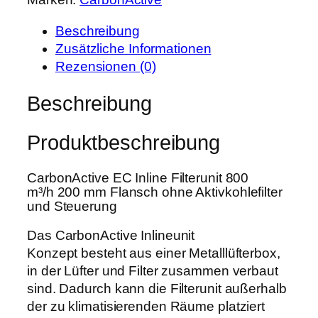
o
r
s
n
e
t
Beschreibung
A
i
:
Zusätzliche Informationen
c
s
1
Rezensionen (0)
t
w
.
i
Beschreibung
a
4
v
r
3
e
:
9
Produktbeschreibung
E
1
,
C
.
9
CarbonActive EC Inline Filterunit 800
I
8
9
m³/h 200 mm Flansch ohne Aktivkohlefilter
n
und Steuerung
0
l
0
€
i
Das CarbonActive Inlineunit
,
.
n
Konzept besteht aus einer Metalllüfterbox,
0
e
in der Lüfter und Filter zusammen verbaut
0
F
sind. Dadurch kann die Filterunit außerhalb
i
der zu klimatisierenden Räume platziert
€