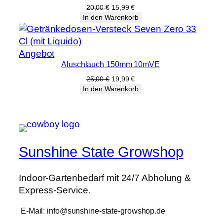
Angebot
Ursprünglicher
Aktueller
20,00
€
15,99
€
Preis
Preis
In den Warenkorb
war:
ist:
20,00 €
15,99 €.
Produkt
Angebot
Aluschlauch 150mm 10mVE
im
Angebot
Ursprünglicher
Aktueller
25,00
€
19,99
€
Preis
Preis
In den Warenkorb
war:
ist:
25,00 €
19,99 €.
Sunshine State Growshop
Indoor-Gartenbedarf mit 24/7 Abholung &
Express-Service.
E-Mail: info@sunshine-state-growshop.de