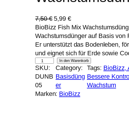
U
A
7,50
€
5,99
€
r
k
BioBizz Fish Mix Wachstumsdünge
s
t
Wachstumsdünger auf Basis von F
p
u
Er unterstützt das Bodenleben, fö
r
e
und eignet sich für Erde sowie Co
B
ü
l
In den Warenkorb
SKU:
Category:
Tags:
BioBizz, 
i
n
l
DUNB
Basisdüng
Bessere Kontro
o
g
e
05
er
Wachstum
B
l
r
Marken:
BioBizz
i
i
P
z
c
r
z
h
e
F
e
i