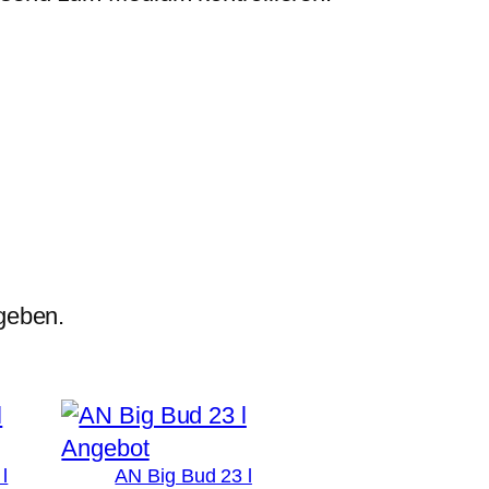
geben.
Produkt
Angebot
l
AN Big Bud 23 l
im