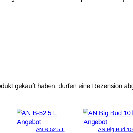
d
€
ü
n
g
e
r
5
0
0
m
dukt gekauft haben, dürfen eine Rezension ab
l
M
e
n
Produkt
Produkt
Angebot
Angebot
g
AN B-52 5 L
AN Big Bud 10 
im
im