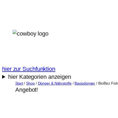
Zum
Inhalt
springen
hier zur Suchfunktion
hier Kategorien anzeigen
Start
/
Shop
/
Dünger & Nährstoffe
/
Basisdünger
/ BioBizz Fi
Angebot!