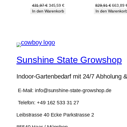
Angebot
Angebot
Ursprünglicher
Aktueller
Ursprüng
431,97
€
345,59
€
829,91
€
663,89
Preis
Preis
Preis
In den Warenkorb
In den Warenkor
war:
ist:
war:
431,97 €
345,59 €.
829,91 
Sunshine State Growshop
Indoor-Gartenbedarf mit 24/7 Abholung 
E-Mail: info@sunshine-state-growshop.de
Telefon: +49 162 533 31 27
Leibstrasse 40 Ecke Parkstrasse 2