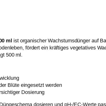
i
r
s
s
P
i
h
r
s
M
e
t
i
i
:
x
s
5
00 ml
ist organischer Wachstumsdünger auf Ba
W
w
,
odenleben, fördert ein kräftiges vegetatives W
a
a
9
gt 500 ml.
c
r
9
h
:
s
7
€
wicklung
t
,
.
er Blüte eingesetzt werden
u
5
rsichtiger Dosierung
m
0
s
z-Düngeschema dosieren und pH-/EC-Werte pas