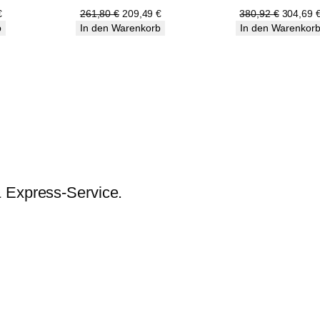
e
Angebot
Angebot
licher
Aktueller
Ursprünglicher
Aktueller
Ursprüng
€
261,80
€
209,49
€
380,92
€
304,69
Preis
Preis
Preis
Preis
b
In den Warenkorb
In den Warenkor
ist:
war:
ist:
war:
€
663,89 €.
261,80 €
209,49 €.
380,92 
& Express-Service.