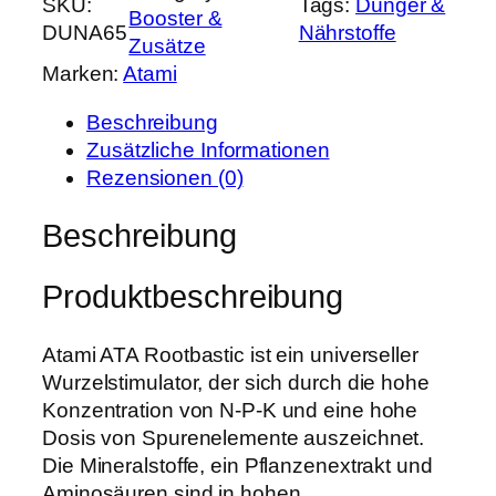
SKU:
Tags:
Dünger &
r
s
Booster &
A
DUNA65
Nährstoffe
P
i
Zusätze
M
r
s
Marken:
Atami
I
e
t
A
i
:
Beschreibung
T
s
9
Zusätzliche Informationen
A
w
,
Rezensionen (0)
R
a
9
o
Beschreibung
r
9
o
:
t
1
€
Produktbeschreibung
b
2
.
a
,
s
Atami ATA Rootbastic ist ein universeller
5
t
Wurzelstimulator, der sich durch die hohe
0
i
Konzentration von N-P-K und eine hohe
c
Dosis von Spurenelemente auszeichnet.
€
5
Die Mineralstoffe, ein Pflanzenextrakt und
0
Aminosäuren sind in hohen