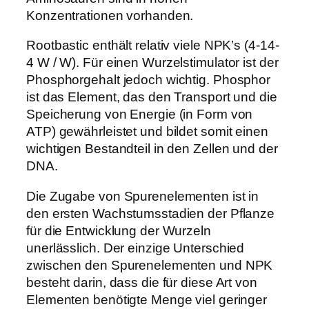
m
Konzentrationen vorhanden.
l
Rootbastic enthält relativ viele NPK’s (4-14-
M
4 W / W). Für einen Wurzelstimulator ist der
e
Phosphorgehalt jedoch wichtig. Phosphor
n
ist das Element, das den Transport und die
g
Speicherung von Energie (in Form von
e
ATP) gewährleistet und bildet somit einen
wichtigen Bestandteil in den Zellen und der
DNA.
Die Zugabe von Spurenelementen ist in
den ersten Wachstumsstadien der Pflanze
für die Entwicklung der Wurzeln
unerlässlich. Der einzige Unterschied
zwischen den Spurenelementen und NPK
besteht darin, dass die für diese Art von
Elementen benötigte Menge viel geringer