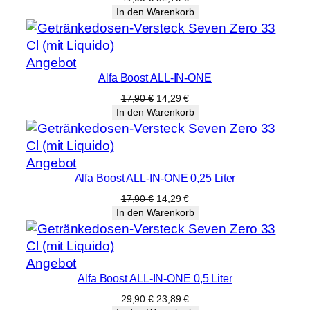
Preis
Preis
In den Warenkorb
war:
ist:
41,00 €
32,79 €.
Produkt
Angebot
Alfa Boost ALL-IN-ONE
im
Angebot
Ursprünglicher
Aktueller
17,90
€
14,29
€
Preis
Preis
In den Warenkorb
war:
ist:
17,90 €
14,29 €.
Produkt
Angebot
Alfa Boost ALL-IN-ONE 0,25 Liter
im
Angebot
Ursprünglicher
Aktueller
17,90
€
14,29
€
Preis
Preis
In den Warenkorb
war:
ist:
17,90 €
14,29 €.
Produkt
Angebot
Alfa Boost ALL-IN-ONE 0,5 Liter
im
Angebot
Ursprünglicher
Aktueller
29,90
€
23,89
€