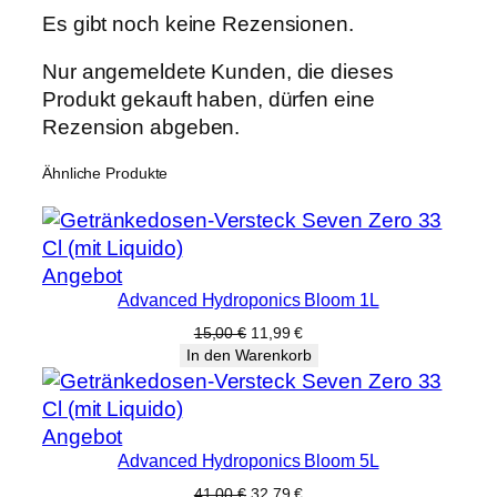
Es gibt noch keine Rezensionen.
Nur angemeldete Kunden, die dieses
Produkt gekauft haben, dürfen eine
Rezension abgeben.
Ähnliche Produkte
Produkt
Angebot
Advanced Hydroponics Bloom 1L
im
Angebot
Ursprünglicher
Aktueller
15,00
€
11,99
€
Preis
Preis
In den Warenkorb
war:
ist:
15,00 €
11,99 €.
Produkt
Angebot
Advanced Hydroponics Bloom 5L
im
Angebot
Ursprünglicher
Aktueller
41,00
€
32,79
€