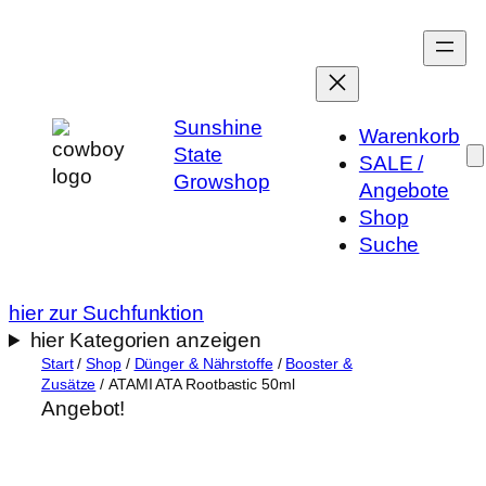
Zum
Inhalt
springen
Sunshine
Warenkorb
State
SALE /
Growshop
Angebote
Shop
Suche
hier zur Suchfunktion
hier Kategorien anzeigen
Start
/
Shop
/
Dünger & Nährstoffe
/
Booster &
Zusätze
/ ATAMI ATA Rootbastic 50ml
Angebot!