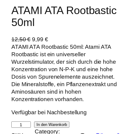
ATAMI ATA Rootbastic
50ml
U
A
12,50
€
9,99
€
r
k
ATAMI ATA Rootbastic 50ml: Atami ATA
s
t
Rootbastic ist ein universeller
p
u
Wurzelstimulator, der sich durch die hohe
r
e
Konzentration von N-P-K und eine hohe
ü
l
Dosis von Spurenelemente auszeichnet.
n
l
Die Mineralstoffe, ein Pflanzenextrakt und
g
e
Aminosäuren sind in hohen
l
r
Konzentrationen vorhanden.
i
P
Verfügbar bei Nachbestellung
c
r
h
e
A
In den Warenkorb
e
i
Category:
T