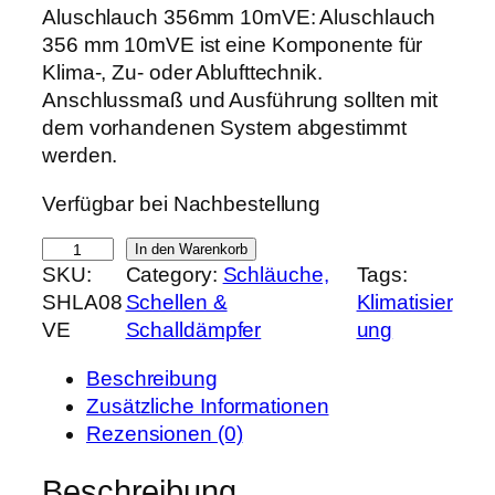
r
k
Aluschlauch 356mm 10mVE: Aluschlauch
s
t
356 mm 10mVE ist eine Komponente für
p
u
Klima-, Zu- oder Ablufttechnik.
r
e
Anschlussmaß und Ausführung sollten mit
ü
l
dem vorhandenen System abgestimmt
n
l
werden.
g
e
Verfügbar bei Nachbestellung
l
r
i
P
A
In den Warenkorb
c
r
SKU:
Category:
Schläuche,
Tags:
l
h
e
SHLA08
Schellen &
Klimatisier
u
e
i
VE
Schalldämpfer
ung
s
r
s
c
P
i
Beschreibung
h
r
s
Zusätzliche Informationen
l
e
t
Rezensionen (0)
a
i
:
u
Beschreibung
s
5