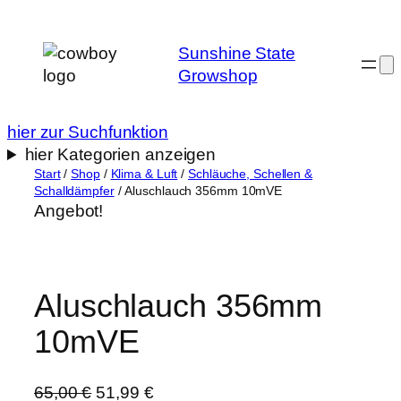
Zum
Inhalt
Sunshine State
springen
Growshop
hier zur Suchfunktion
hier Kategorien anzeigen
Start
/
Shop
/
Klima & Luft
/
Schläuche, Schellen &
Schalldämpfer
/ Aluschlauch 356mm 10mVE
Angebot!
Aluschlauch 356mm
10mVE
U
A
65,00
€
51,99
€