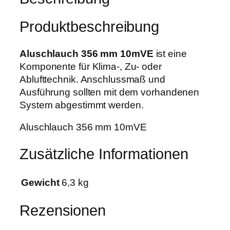
c
w
1
h
a
,
Produktbeschreibung
3
r
9
5
:
9
6
Aluschlauch 356 mm 10mVE
ist eine
6
m
Komponente für Klima-, Zu- oder
5
€
m
Ablufttechnik. Anschlussmaß und
,
.
1
Ausführung sollten mit dem vorhandenen
0
0
System abgestimmt werden.
0
m
Aluschlauch 356 mm 10mVE
V
€
E
Zusätzliche Informationen
M
e
n
Gewicht
6,3 kg
g
e
Rezensionen