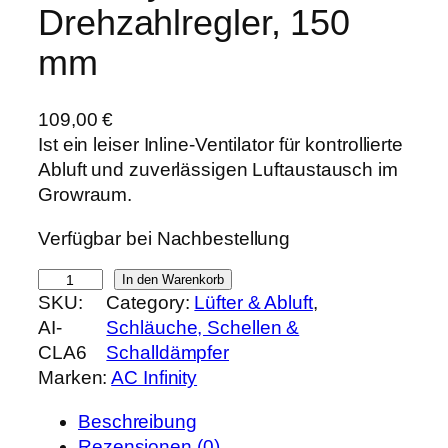
Drehzahlregler, 150
mm
109,00
€
Ist ein leiser Inline-Ventilator für kontrollierte
Abluft und zuverlässigen Luftaustausch im
Growraum.
Verfügbar bei Nachbestellung
A
In den Warenkorb
SKU:
Category:
Lüfter & Abluft
, 
C
AI-
Schläuche, Schellen &
I
CLA6
Schalldämpfer
n
Marken:
AC Infinity
f
i
Beschreibung
n
Rezensionen (0)