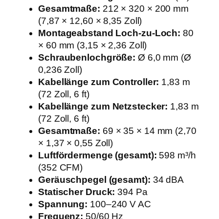
,
Gesamtmaße:
212 × 320 × 200 mm
l
(7,87 × 12,60 × 8,35 Zoll)
e
Montageabstand Loch-zu-Loch:
80
i
× 60 mm (3,15 × 2,36 Zoll)
s
Schraubenlochgröße:
Ø 6,0 mm (Ø
e
0,236 Zoll)
s
Kabellänge zum Controller:
1,83 m
I
(72 Zoll, 6 ft)
n
Kabellänge zum Netzstecker:
1,83 m
l
(72 Zoll, 6 ft)
i
Gesamtmaße:
69 × 35 × 14 mm (2,70
n
× 1,37 × 0,55 Zoll)
e
Luftfördermenge (gesamt):
598 m³/h
-
(352 CFM)
L
Geräuschpegel (gesamt):
34 dBA
ü
Statischer Druck:
394 Pa
f
Spannung:
100–240 V AC
t
Frequenz:
50/60 Hz