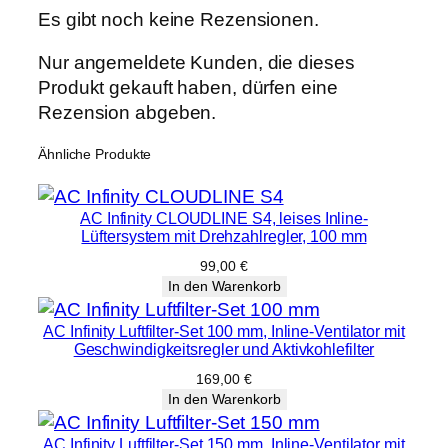
l
Es gibt noch keine Rezensionen.
r
Nur angemeldete Kunden, die dieses
e
Produkt gekauft haben, dürfen eine
g
Rezension abgeben.
l
e
Ähnliche Produkte
r
,
1
AC Infinity CLOUDLINE S4, leises Inline-
Lüftersystem mit Drehzahlregler, 100 mm
5
0
99,00
€
In den Warenkorb
m
m
AC Infinity Luftfilter-Set 100 mm, Inline-Ventilator mit
M
Geschwindigkeitsregler und Aktivkohlefilter
e
169,00
€
n
In den Warenkorb
g
e
AC Infinity Luftfilter-Set 150 mm, Inline-Ventilator mit