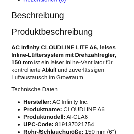
i
t
Beschreibung
y
C
Produktbeschreibung
L
O
U
AC Infinity CLOUDLINE LITE A6, leises
D
Inline-Lüftersystem mit Drehzahlregler,
L
150 mm
ist ein leiser Inline-Ventilator für
I
kontrollierte Abluft und zuverlässigen
N
Luftaustausch im Growraum.
E
Technische Daten
L
I
Hersteller:
AC Infinity Inc.
T
Produktname:
CLOUDLINE A6
E
Produktmodell:
AI-CLA6
A
UPC-Code:
819137021754
6
Rohr-/Schlauchgröße:
150 mm (6″)