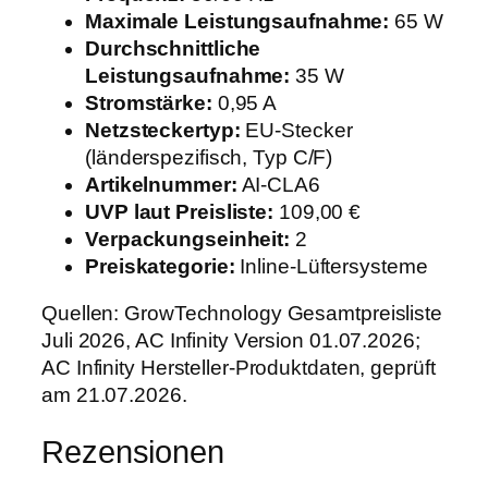
e
Maximale Leistungsaufnahme:
65 W
r
Durchschnittliche
s
Leistungsaufnahme:
35 W
y
Stromstärke:
0,95 A
s
Netzsteckertyp:
EU-Stecker
t
(länderspezifisch, Typ C/F)
e
Artikelnummer:
AI-CLA6
m
UVP laut Preisliste:
109,00 €
m
Verpackungseinheit:
2
i
Preiskategorie:
Inline-Lüftersysteme
t
D
Quellen: GrowTechnology Gesamtpreisliste
r
Juli 2026, AC Infinity Version 01.07.2026;
e
AC Infinity Hersteller-Produktdaten, geprüft
h
am 21.07.2026.
z
Rezensionen
a
h